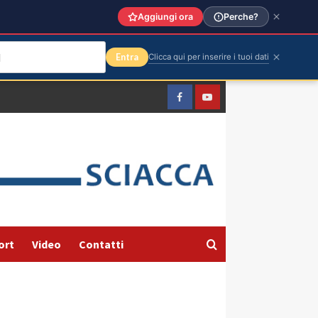
Aggiungi ora
Perche?
Entra
Clicca qui per inserire i tuoi dati
Facebook
Yountube
ort
Video
Contatti