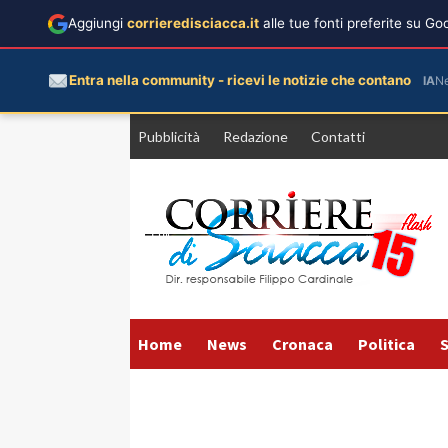
Aggiungi
corrieredisciacca.it
alle tue fonti preferite su G
Entra nella community - ricevi le notizie che contano
IA
N
Vai
Pubblicità
Redazione
Contatti
al
contenuto
Home
News
Cronaca
Politica
S