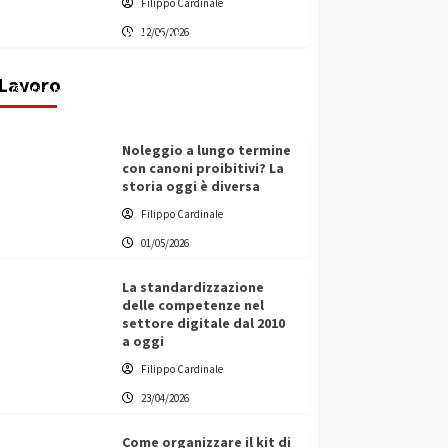
Filippo Cardinale
Vino in Italia: il giro d’affari
12/06/2026
contribuisce all’1,1% del PIL
nazionale
Lavoro
Filippo Cardinale
25/05/2026
Noleggio a lungo termine
con canoni proibitivi? La
storia oggi è diversa
Filippo Cardinale
01/05/2026
La standardizzazione
delle competenze nel
settore digitale dal 2010
a oggi
Filippo Cardinale
23/04/2026
Come organizzare il kit di