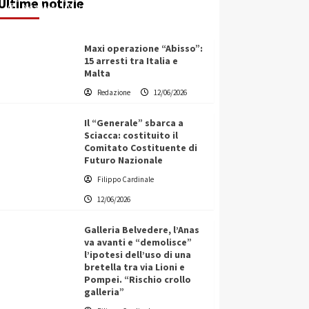
Ultime notizie
Redazione
13/06/2026
Maxi operazione “Abisso”:
15 arresti tra Italia e
Malta
Redazione
12/06/2026
Il “Generale” sbarca a
Sciacca: costituito il
Comitato Costituente di
Futuro Nazionale
Filippo Cardinale
12/06/2026
Galleria Belvedere, l’Anas
va avanti e “demolisce”
l’ipotesi dell’uso di una
bretella tra via Lioni e
Pompei. “Rischio crollo
galleria”