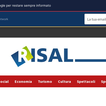
oogle per restare sempre informato
etwork
ocial
Economia
Turismo
Cultura
Spettacoli
Sp