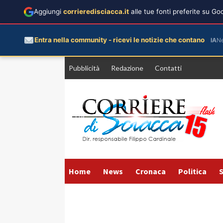
Aggiungi
corrieredisciacca.it
alle tue fonti preferite su G
Entra nella community - ricevi le notizie che contano
IA
N
Vai
Pubblicità
Redazione
Contatti
al
contenuto
Home
News
Cronaca
Politica
S