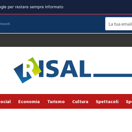
oogle per restare sempre informato
etwork
ocial
Economia
Turismo
Cultura
Spettacoli
Sp