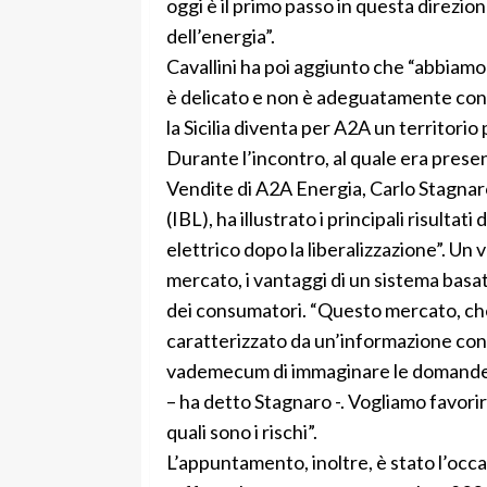
oggi è il primo passo in questa direzio
dell’energia”.
Cavallini ha poi aggiunto che “abbiamo
è delicato e non è adeguatamente conos
la Sicilia diventa per A2A un territori
Durante l’incontro, al quale era pres
Vendite di A2A Energia, Carlo Stagnaro
(IBL), ha illustrato i principali risulta
elettrico dopo la liberalizzazione”. U
mercato, i vantaggi di un sistema basa
dei consumatori. “Questo mercato, che 
caratterizzato da un’informazione co
vademecum di immaginare le domande de
– ha detto Stagnaro -. Vogliamo favori
quali sono i rischi”.
L’appuntamento, inoltre, è stato l’occ