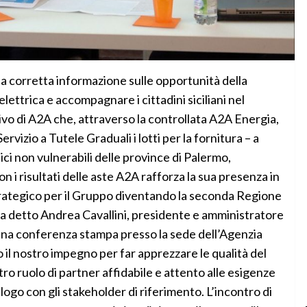
orretta informazione sulle opportunità della
ettrica e accompagnare i cittadini siciliani nel
tivo di A2A che, attraverso la controllata A2A Energia,
Servizio a Tutele Graduali i lotti per la fornitura – a
tici non vulnerabili delle province di Palermo,
n i risultati delle aste A2A rafforza la sua presenza in
 strategico per il Gruppo diventando la seconda Regione
– ha detto Andrea Cavallini, presidente e amministratore
 una conferenza stampa presso la sede dell’Agenzia
 il nostro impegno per far apprezzare le qualità del
tro ruolo di partner affidabile e attento alle esigenze
alogo con gli stakeholder di riferimento. L’incontro di