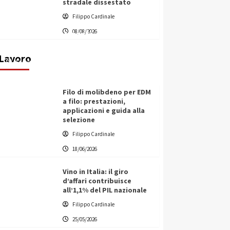
stradale dissestato
L’ingegnere saccense Buscarnera
Filippo Cardinale
partner chiave di un progetto
08/08/2026
transnazionale per la transizione
ecologica
Lavoro
Filippo Cardinale
21/06/2026
Filo di molibdeno per EDM
a filo: prestazioni,
applicazioni e guida alla
selezione
Filippo Cardinale
18/06/2026
Vino in Italia: il giro
d’affari contribuisce
all’1,1% del PIL nazionale
Filippo Cardinale
25/05/2026