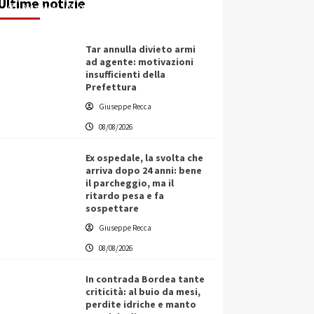
Ultime notizie
Redazione
08/08/2026
Tar annulla divieto armi
ad agente: motivazioni
insufficienti della
Prefettura
Giuseppe Recca
08/08/2026
Ex ospedale, la svolta che
arriva dopo 24 anni: bene
il parcheggio, ma il
ritardo pesa e fa
sospettare
Giuseppe Recca
08/08/2026
In contrada Bordea tante
criticità: al buio da mesi,
perdite idriche e manto