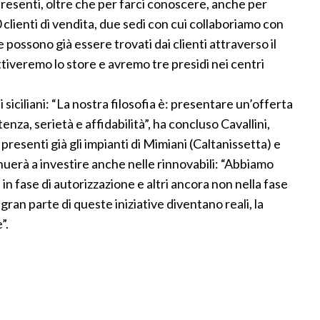
 presenti, oltre che per farci conoscere, anche per
 clienti di vendita, due sedi con cui collaboriamo con
 possono già essere trovati dai clienti attraverso il
attiveremo lo store e avremo tre presidi nei centri
 siciliani: “La nostra filosofia è: presentare un’offerta
enza, serietà e affidabilità”, ha concluso Cavallini,
resenti già gli impianti di Mimiani (Caltanissetta) e
uerà a investire anche nelle rinnovabili: “Abbiamo
in fase di autorizzazione e altri ancora non nella fase
ran parte di queste iniziative diventano reali, la
”.