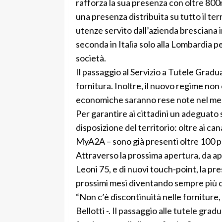
rafforza la sua presenza con oltre 800mi
una presenza distribuita su tutto il ter
utenze servito dall’azienda bresciana i
seconda in Italia solo alla Lombardia p
società.
Il passaggio al Servizio a Tutele Gradu
fornitura. Inoltre, il nuovo regime non
economiche saranno rese note nel mese 
Per garantire ai cittadini un adeguato
disposizione del territorio: oltre ai cana
MyA2A – sono già presenti oltre 100 punt
Attraverso la prossima apertura, da ap
Leoni 75, e di nuovi touch-point, la p
prossimi mesi diventando sempre più c
“Non c’è discontinuità nelle forniture, 
Bellotti -. Il passaggio alle tutele grad