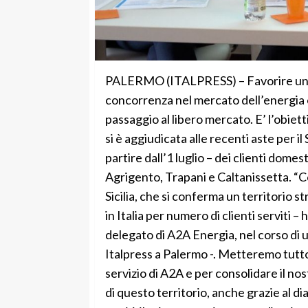
PALERMO (ITALPRESS) – Favorire una c
concorrenza nel mercato dell’energia el
passaggio al libero mercato. E’ l’obiet
si è aggiudicata alle recenti aste per il 
partire dall’1 luglio – dei clienti domes
Agrigento, Trapani e Caltanissetta. “Co
Sicilia, che si conferma un territorio
in Italia per numero di clienti serviti 
delegato di A2A Energia, nel corso di
Italpress a Palermo -. Metteremo tutto
servizio di A2A e per consolidare il nos
di questo territorio, anche grazie al di