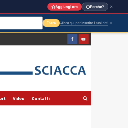
Aggiungi ora
Perche?
Entra
Clicca qui per inserire i tuoi dati
Facebook
Yountube
ort
Video
Contatti