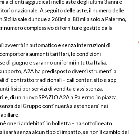
la clienti aggiudicati nelle aste degli ultimi 3 anni e
ritorio nazionale. A seguito delle aste, il numero delle
n Sicilia sale dunque a 260mila, 80 mila solo a Palermo,
er numero complessivo di forniture gestite dalla
ali avverrà in automatico e senza interruzioni di
 comporterà aumenti tariffari, le condizioni
di giugno e saranno uniformi in tutta Italia.
 supporto, A2A ha predisposto diversi strumenti a
li di contratto tradizionali – call center, sito e app
i fisici per servizi di vendita e assistenza.
rile, di un nuovo SPAZIO A2A a Palermo, in piazza
resenza del Gruppo continuerà a estendersi nei
apillare.
nè oneri addebitati in bolletta – ha sottolineato
uali sarà senza alcun tipo di impatto, se non il cambio del