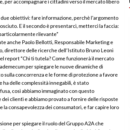
ne, per accompagnare i cittadini verso il mercato libero
 due obiettivi: fare informazione, perchè l’argomento
ciuto. E il secondo è presentarci, metterci la faccia:
o particolarmente rilevante”
ente anche Paolo Bellotti, Responsabile Marketing e
, direttore delle ricerche dell’Istituto Bruno Leoni
ti del report “Chi ti tutela? Come funzionerà il mercato
n vademecum per spiegare le nuove dinamiche di
to sulla concorrenza e le forme di protezione a favore
ha delle complessità innegabili, è stato
nfusa, così abbiamo immaginato con questo
i clienti e abbiamo provato a fornire delle risposte
re la consapevolezza dei consumatori, e far capire loro
asione per spiegare il ruolo del Gruppo A2A che