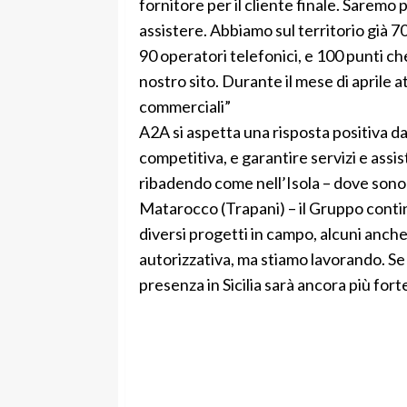
fornitore per il cliente finale. Saremo
assistere. Abbiamo sul territorio già 70
90 operatori telefonici, e 100 punti che
nostro sito. Durante il mese di aprile 
commerciali”
A2A si aspetta una risposta positiva dai
competitiva, e garantire servizi e assist
ribadendo come nell’Isola – dove sono p
Matarocco (Trapani) – il Gruppo contin
diversi progetti in campo, alcuni anche 
autorizzativa, ma stiamo lavorando. Se g
presenza in Sicilia sarà ancora più forte