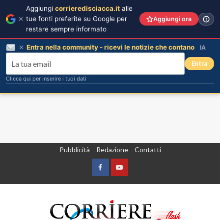
Aggiungi
corrieredisciacca.it
alle
tue fonti preferite su Google per
Aggiungi ora
restare sempre informato
Entra nella community - ricevi le notizie che contano
IA
Entra
Clicca qui per inserire i tuoi dati
Vai
Pubblicità
Redazione
Contatti
al
contenuto
Facebook
Yountube