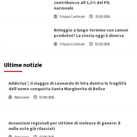
contribuisce all’1,1% del PIL
nazionale
Filippo Cardinale
25/05/2026
Noleggio a lungo termine con canoni
proibitivi? La storia oggi è diversa
Filippo Cardinale
01/05/2026
Ultime notizie
Addictus”, il viaggio di Leonardo Di Vita dentro le fragilità
dell’uomo conquista Santa Margherita di Belìce
Redazione
07/08/2026
Assunzioni regionali per vittime di violenza di genere: 8
nulla osta già rilasciati