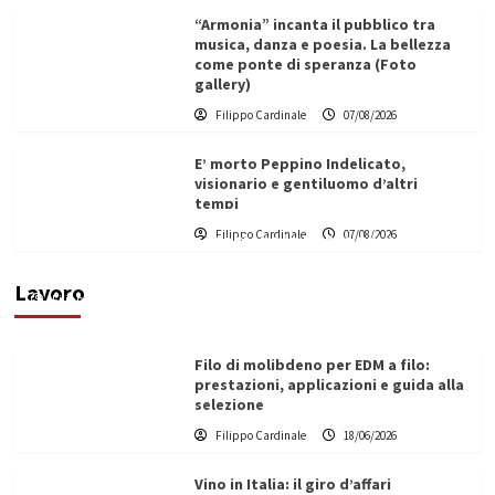
“Armonia” incanta il pubblico tra
musica, danza e poesia. La bellezza
come ponte di speranza (Foto
gallery)
Filippo Cardinale
07/08/2026
E’ morto Peppino Indelicato,
visionario e gentiluomo d’altri
tempi
L’ingegnere saccense Buscarnera partner chiave
Filippo Cardinale
07/08/2026
di un progetto transnazionale per la transizione
ecologica
Lavoro
Filippo Cardinale
21/06/2026
Filo di molibdeno per EDM a filo:
prestazioni, applicazioni e guida alla
selezione
Filippo Cardinale
18/06/2026
Vino in Italia: il giro d’affari