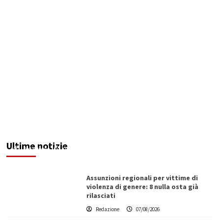
Addictus”, il viaggio di Leonardo Di Vita dentro
le fragilità dell’uomo conquista Santa
Margherita di Belìce
Ultime notizie
Redazione
07/08/2026
Assunzioni regionali per vittime di
violenza di genere: 8 nulla osta già
rilasciati
Redazione
07/08/2026