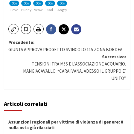
0%
0%
0%
0%
0%
Love
Funny
Wow
Sad
Angry
Navigazione
Precedente:
GIUNTA APPROVA PROGETTO SVINCOLO 115 ZONA BORDEA
articolo
Successivo:
TENSIONI TRA M5S E L’ASSOCIAZIONE ACQUARIO.
MANGIACAVALLO: “CARA IVANA, ADESSO IL GRUPPO E’
UNITO”
Articoli correlati
Assunzioni regionali per vittime di violenza di genere: 8
nulla osta già rilasciati