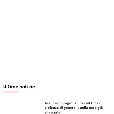
Addictus”, il viaggio di Leonardo Di Vita dentro
le fragilità dell’uomo conquista Santa
Margherita di Belìce
Ultime notizie
Redazione
07/08/2026
Assunzioni regionali per vittime di
violenza di genere: 8 nulla osta già
rilasciati