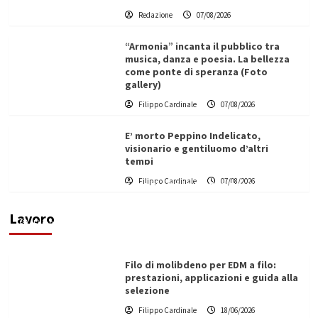
Redazione
07/08/2026
“Armonia” incanta il pubblico tra
musica, danza e poesia. La bellezza
come ponte di speranza (Foto
gallery)
Filippo Cardinale
07/08/2026
E’ morto Peppino Indelicato,
visionario e gentiluomo d’altri
tempi
L’ingegnere saccense Buscarnera partner chiave
Filippo Cardinale
07/08/2026
di un progetto transnazionale per la transizione
ecologica
Lavoro
Filippo Cardinale
21/06/2026
Filo di molibdeno per EDM a filo:
prestazioni, applicazioni e guida alla
selezione
Filippo Cardinale
18/06/2026