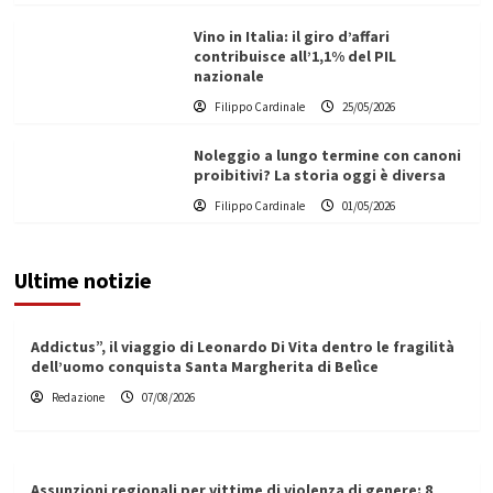
Vino in Italia: il giro d’affari
contribuisce all’1,1% del PIL
nazionale
Filippo Cardinale
25/05/2026
Noleggio a lungo termine con canoni
proibitivi? La storia oggi è diversa
Filippo Cardinale
01/05/2026
Ultime notizie
Addictus”, il viaggio di Leonardo Di Vita dentro le fragilità
dell’uomo conquista Santa Margherita di Belìce
Redazione
07/08/2026
Assunzioni regionali per vittime di violenza di genere: 8