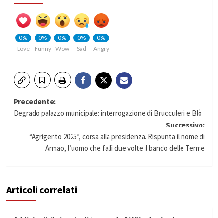
0%
0%
0%
0%
0%
Love
Funny
Wow
Sad
Angry
Navigazione
Precedente:
Degrado palazzo municipale: interrogazione di Brucculeri e Blò
articolo
Successivo:
“Agrigento 2025”, corsa alla presidenza. Rispunta il nome di
Armao, l’uomo che fallì due volte il bando delle Terme
Articoli correlati