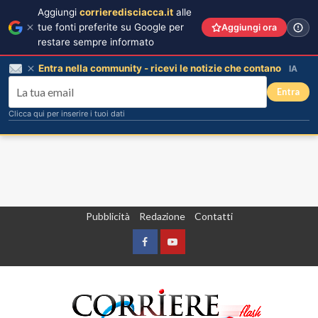
Aggiungi
corrieredisciacca.it
alle
tue fonti preferite su Google per
Aggiungi ora
restare sempre informato
Entra nella community - ricevi le notizie che contano
IA
Entra
Clicca qui per inserire i tuoi dati
Vai
Pubblicità
Redazione
Contatti
al
contenuto
Facebook
Yountube