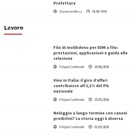
Prefettura
L’ingegnere saccense Buscarnera partner chiave
Giuseppe Recca
08/08/2026
di un progetto transnazionale per la transizione
ecologica
Lavoro
Filippo Cardinale
21/06/2026
Filo di molibdeno per EDM a filo:
prestazioni, applicazioni e guida alla
selezione
Filippo Cardinale
18/06/2026
Vino in Italia: il giro d’affari
contribuisce all’1,1% del PIL
nazionale
Filippo Cardinale
25/05/2026
Noleggio a lungo termine con canoni
proibitivi? La storia oggi è diversa
Filippo Cardinale
01/05/2026