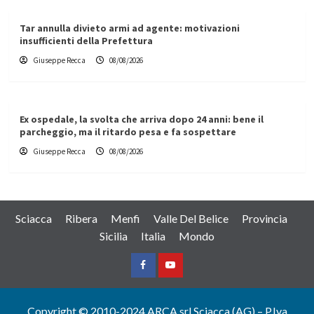
Tar annulla divieto armi ad agente: motivazioni
insufficienti della Prefettura
Giuseppe Recca
08/08/2026
Ex ospedale, la svolta che arriva dopo 24 anni: bene il
parcheggio, ma il ritardo pesa e fa sospettare
Giuseppe Recca
08/08/2026
Sciacca
Ribera
Menfi
Valle Del Belice
Provincia
Sicilia
Italia
Mondo
Facebook
Yountube
Copyright © 2010-2024 ARCA srl Sciacca (AG) – P.Iva