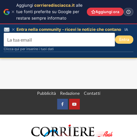
Aggiungi
corrieredisciacca.it
alle
tue fonti preferite su Google per
Aggiungi ora
restare sempre informato
Entra nella community - ricevi le notizie che contano
IA
Entra
Clicca qui per inserire i tuoi dati
Vai
Pubblicità
Redazione
Contatti
al
contenuto
Facebook
Yountube