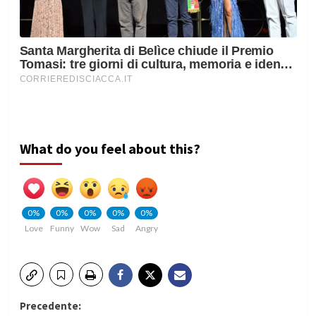
What do you feel about this?
0%
0%
0%
0%
0%
Love
Funny
Wow
Sad
Angry
Navigazione
Precedente: