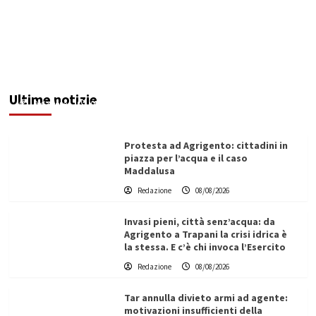
Sciacca insorge: “Stroke Unit ad Agrigento
potenziata, qui solo promesse da anni”
Ultime notizie
Redazione
08/08/2026
Protesta ad Agrigento: cittadini in
piazza per l’acqua e il caso
Maddalusa
Redazione
08/08/2026
Invasi pieni, città senz’acqua: da
Agrigento a Trapani la crisi idrica è
la stessa. E c’è chi invoca l’Esercito
Redazione
08/08/2026
Tar annulla divieto armi ad agente:
motivazioni insufficienti della