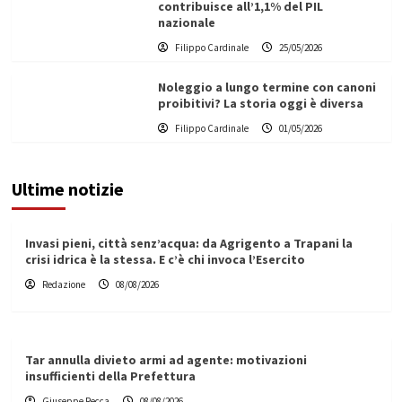
contribuisce all’1,1% del PIL
nazionale
Filippo Cardinale
25/05/2026
Noleggio a lungo termine con canoni
proibitivi? La storia oggi è diversa
Filippo Cardinale
01/05/2026
Ultime notizie
Invasi pieni, città senz’acqua: da Agrigento a Trapani la
crisi idrica è la stessa. E c’è chi invoca l’Esercito
Redazione
08/08/2026
Tar annulla divieto armi ad agente: motivazioni
insufficienti della Prefettura
Giuseppe Recca
08/08/2026