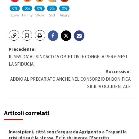
0%
0%
0%
0%
0%
Love
Funny
Wow
Sad
Angry
Navigazione
Precedente:
IL M5S DA’ AL SINDACO 15 OBIETTIVI E CONGELA PER 6 MESI
articolo
LA SFIDUCIA
Successivo:
ADDIO AL PRECARIATO ANCHE NEL CONSORZIO DI BONIFICA
SICILIA OCCIDENTALE
Articoli correlati
Invasi pieni, città senz’acqua: da Agrigento a Trapani la
crisi idrica è la stessa. E c’è chi invoca l’Esercito