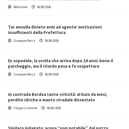
Redazione
08/08/2026
Tar annulla divieto armi ad agente: motivazioni
insufficienti della Prefettura
Giuseppe Recca
08/08/2026
Ex ospedale, la svolta che arriva dopo 24 anni: bene il
parcheggio, ma il ritardo pesa e fa sospettare
Giuseppe Recca
08/08/2026
In contrada Bordea tante criticità: al buio da mesi,
perdite idriche e manto stradale dissestato
Filippo Cardinale
08/08/2026
Sindaco indagato: acqua “non potabile” dal pozzo