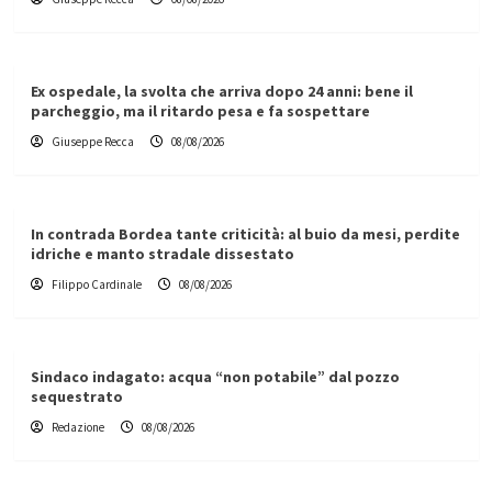
Ex ospedale, la svolta che arriva dopo 24 anni: bene il
parcheggio, ma il ritardo pesa e fa sospettare
Giuseppe Recca
08/08/2026
In contrada Bordea tante criticità: al buio da mesi, perdite
idriche e manto stradale dissestato
Filippo Cardinale
08/08/2026
Sindaco indagato: acqua “non potabile” dal pozzo
sequestrato
Redazione
08/08/2026