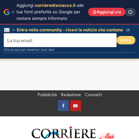
Aggiungi
corrieredisciacca.it
alle
tue fonti preferite su Google per
Aggiungi ora
restare sempre informato
Entra nella community - ricevi le notizie che contano
IA
Entra
Clicca qui per inserire i tuoi dati
Vai
Pubblicità
Redazione
Contatti
al
contenuto
Facebook
Yountube