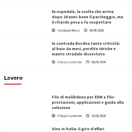
Ex ospedale, la svolta che arriva
dopo 24 anni: bene il parcheggio, ma
il ritardo pesa e fa sospettare
Giuseppe Recca
08/08/2026
In contrada Bordea tante criticità:
al buio da mesi, perdite idriche e
manto stradale dissestato
L’ingegnere saccense Buscarnera partner chiave
Filippo Cardinale
08/08/2026
di un progetto transnazionale per la transizione
ecologica
Lavoro
Filippo Cardinale
21/06/2026
Filo di molibdeno per EDM a filo:
prestazioni, applicazioni e guida alla
selezione
Filippo Cardinale
18/06/2026
Vino in Italia: il giro d’affari