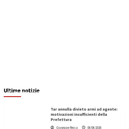
Invasi pieni, città senz’acqua: da Agrigento a
Trapani la crisi idrica è la stessa. E c’è chi invoca
l’Esercito
Ultime notizie
Redazione
08/08/2026
Tar annulla divieto armi ad agente:
motivazioni insufficienti della
Prefettura
Giuseppe Recca
08/08/2026