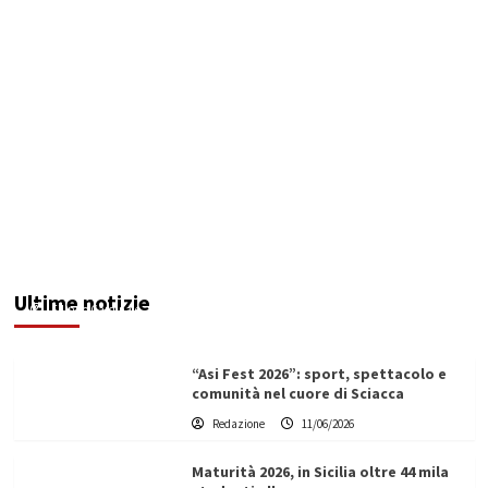
Denunciato ristoratore per violazioni su
sicurezza e impiego del personale: multa da
74mila euro
Ultime notizie
Filippo Cardinale
11/06/2026
“Asi Fest 2026”: sport, spettacolo e
comunità nel cuore di Sciacca
Redazione
11/06/2026
Maturità 2026, in Sicilia oltre 44 mila