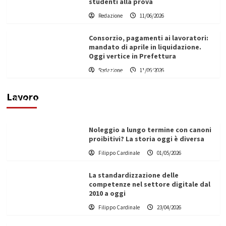
studenti alla prova
Redazione
11/06/2026
Consorzio, pagamenti ai lavoratori:
mandato di aprile in liquidazione.
Oggi vertice in Prefettura
Redazione
11/06/2026
Vino in Italia: il giro d’affari contribuisce
all’1,1% del PIL nazionale
Lavoro
Filippo Cardinale
25/05/2026
Noleggio a lungo termine con canoni
proibitivi? La storia oggi è diversa
Filippo Cardinale
01/05/2026
La standardizzazione delle
competenze nel settore digitale dal
2010 a oggi
Filippo Cardinale
23/04/2026