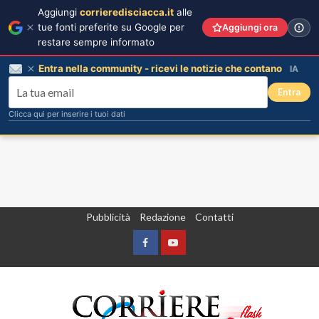
Aggiungi
corrieredisciacca.it
alle
tue fonti preferite su Google per
Aggiungi ora
restare sempre informato
Entra nella community - ricevi le notizie che contano
IA
Entra
Clicca qui per inserire i tuoi dati
Vai
Pubblicità
Redazione
Contatti
al
contenuto
Facebook
Yountube