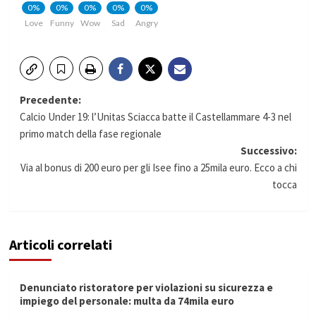
0%
0%
0%
0%
0%
Love
Funny
Wow
Sad
Angry
Navigazione
Precedente:
Calcio Under 19: l’Unitas Sciacca batte il Castellammare 4-3 nel
articolo
primo match della fase regionale
Successivo:
Via al bonus di 200 euro per gli Isee fino a 25mila euro. Ecco a chi
tocca
Articoli correlati
Denunciato ristoratore per violazioni su sicurezza e
impiego del personale: multa da 74mila euro