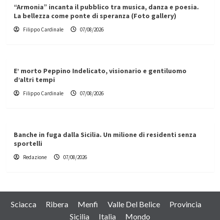
“Armonia” incanta il pubblico tra musica, danza e poesia.
La bellezza come ponte di speranza (Foto gallery)
Filippo Cardinale
07/08/2026
E’ morto Peppino Indelicato, visionario e gentiluomo
d’altri tempi
Filippo Cardinale
07/08/2026
Banche in fuga dalla Sicilia. Un milione di residenti senza
sportelli
Redazione
07/08/2026
Sciacca
Ribera
Menfi
Valle Del Belice
Provincia
Sicilia
Italia
Mondo