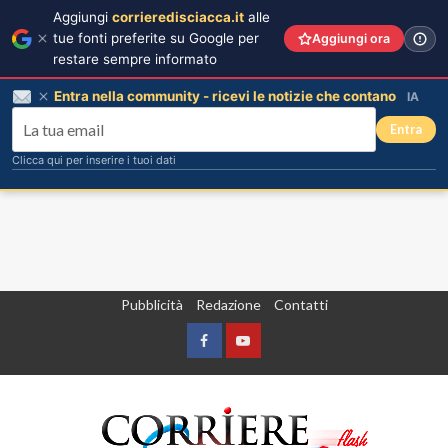
Aggiungi
corrieredisciacca.it
alle
tue fonti preferite su Google per
Aggiungi ora
restare sempre informato
Entra nella community - ricevi le notizie che contano
IA
Entra
Clicca qui per inserire i tuoi dati
Vai
Pubblicità
Redazione
Contatti
al
contenuto
Facebook
Yountube