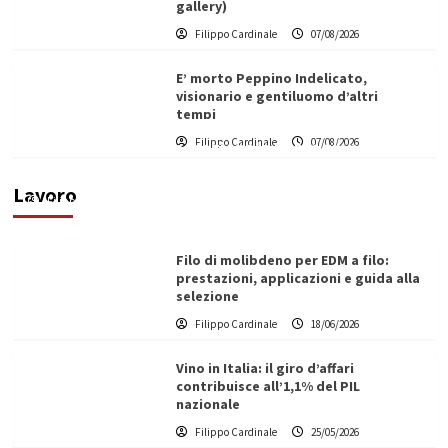
gallery)
Filippo Cardinale
07/08/2026
E’ morto Peppino Indelicato,
visionario e gentiluomo d’altri
tempi
L’ingegnere saccense Buscarnera partner chiave
Filippo Cardinale
07/08/2026
di un progetto transnazionale per la transizione
ecologica
Lavoro
Filippo Cardinale
21/06/2026
Filo di molibdeno per EDM a filo:
prestazioni, applicazioni e guida alla
selezione
Filippo Cardinale
18/06/2026
Vino in Italia: il giro d’affari
contribuisce all’1,1% del PIL
nazionale
Filippo Cardinale
25/05/2026