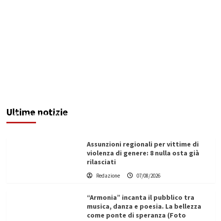
Addictus”, il viaggio di Leonardo Di Vita dentro
le fragilità dell’uomo conquista Santa
Margherita di Belìce
Ultime notizie
Redazione
07/08/2026
Assunzioni regionali per vittime di
violenza di genere: 8 nulla osta già
rilasciati
Redazione
07/08/2026
“Armonia” incanta il pubblico tra
musica, danza e poesia. La bellezza
come ponte di speranza (Foto