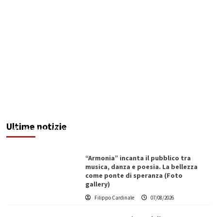
Assunzioni regionali per vittime di violenza di
genere: 8 nulla osta già rilasciati
Ultime notizie
Redazione
07/08/2026
“Armonia” incanta il pubblico tra
musica, danza e poesia. La bellezza
come ponte di speranza (Foto
gallery)
Filippo Cardinale
07/08/2026