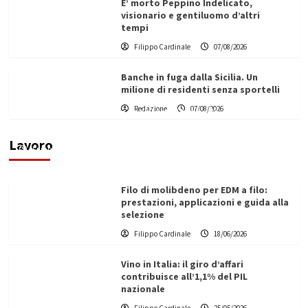
E’ morto Peppino Indelicato,
visionario e gentiluomo d’altri
tempi
Filippo Cardinale
07/08/2026
Banche in fuga dalla Sicilia. Un
milione di residenti senza sportelli
L’ingegnere saccense Buscarnera partner chiave
Redazione
07/08/2026
di un progetto transnazionale per la transizione
ecologica
Lavoro
Filippo Cardinale
21/06/2026
Filo di molibdeno per EDM a filo:
prestazioni, applicazioni e guida alla
selezione
Filippo Cardinale
18/06/2026
Vino in Italia: il giro d’affari
contribuisce all’1,1% del PIL
nazionale