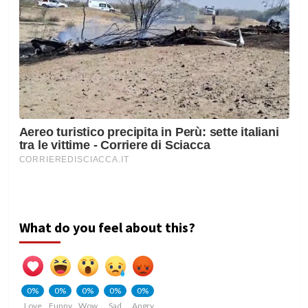
What do you feel about this?
0%
0%
0%
0%
0%
Love
Funny
Wow
Sad
Angry