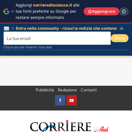
Aggiungi
corrieredisciacca.it
alle
tue fonti preferite su Google per
Aggiungi ora
restare sempre informato
Entra nella community - ricevi le notizie che contano
IA
Entra
Clicca qui per inserire i tuoi dati
Vai
Pubblicità
Redazione
Contatti
al
contenuto
Facebook
Yountube