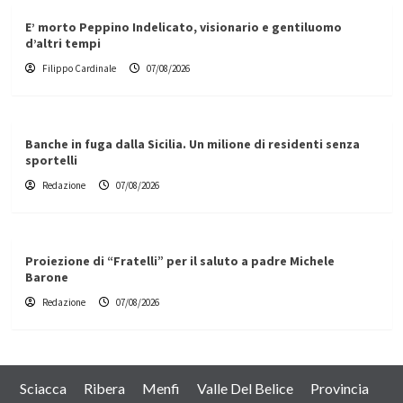
E’ morto Peppino Indelicato, visionario e gentiluomo
d’altri tempi
Filippo Cardinale
07/08/2026
Banche in fuga dalla Sicilia. Un milione di residenti senza
sportelli
Redazione
07/08/2026
Proiezione di “Fratelli” per il saluto a padre Michele
Barone
Redazione
07/08/2026
Sciacca
Ribera
Menfi
Valle Del Belice
Provincia