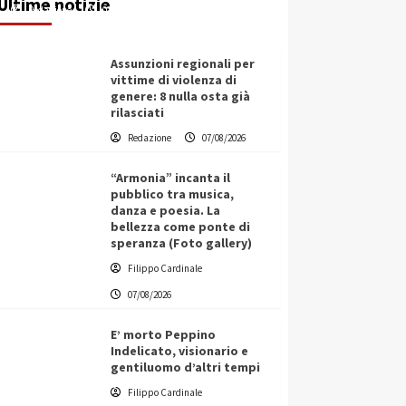
Ultime notizie
Redazione
07/08/2026
Assunzioni regionali per
vittime di violenza di
genere: 8 nulla osta già
rilasciati
Redazione
07/08/2026
“Armonia” incanta il
pubblico tra musica,
danza e poesia. La
bellezza come ponte di
speranza (Foto gallery)
Filippo Cardinale
07/08/2026
E’ morto Peppino
Indelicato, visionario e
gentiluomo d’altri tempi
L’ingegnere saccense Buscarnera
Filippo Cardinale
partner chiave di un progetto