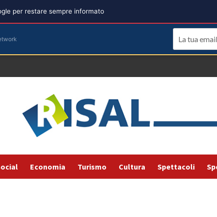
oogle per restare sempre informato
etwork
ocial
Economia
Turismo
Cultura
Spettacoli
Sp