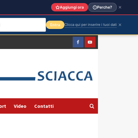
Aggiungi ora
Perche?
Entra
Clicca qui per inserire i tuoi dati
Facebook
Yountube
ort
Video
Contatti