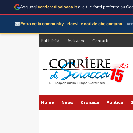
Aggiungi
corrieredisciacca.it
alle tue fonti preferite su G
Entra nella community - ricevi le notizie che contano
IA
N
Vai
Pubblicità
Redazione
Contatti
al
contenuto
Home
News
Cronaca
Politica
S