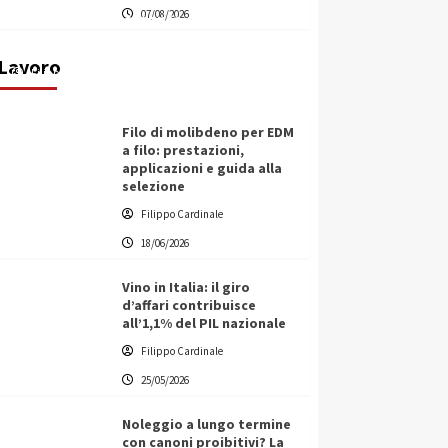
07/08/2026
transnazionale per la transizione
ecologica
Lavoro
Filippo Cardinale
21/06/2026
Filo di molibdeno per EDM
a filo: prestazioni,
applicazioni e guida alla
selezione
Filippo Cardinale
18/06/2026
Vino in Italia: il giro
d’affari contribuisce
all’1,1% del PIL nazionale
Filippo Cardinale
25/05/2026
Noleggio a lungo termine
con canoni proibitivi? La