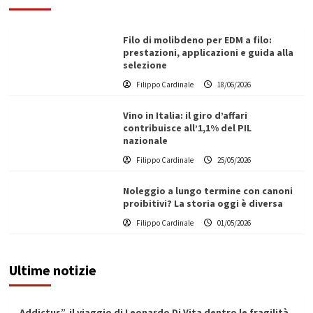
Filo di molibdeno per EDM a filo:
prestazioni, applicazioni e guida alla
selezione
Filippo Cardinale
18/06/2026
Vino in Italia: il giro d’affari
contribuisce all’1,1% del PIL
nazionale
Filippo Cardinale
25/05/2026
Noleggio a lungo termine con canoni
proibitivi? La storia oggi è diversa
Filippo Cardinale
01/05/2026
Ultime notizie
Addictus”, il viaggio di Leonardo Di Vita dentro le fragilità