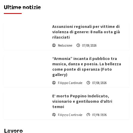
Ultime notizie
Redazione
07/08/2026
Assunzioni regionali per vittime di
violenza di genere: 8 nulla osta già
rilasciati
Redazione
07/08/2026
“Armonia” incanta il pubblico tra
musica, danza e poesia. La bellezza
come ponte di speranza (Foto
gallery)
Filippo Cardinale
07/08/2026
E’ morto Peppino Indelicato,
visionario e gentiluomo d’altri
tempi
L’ingegnere saccense Buscarnera partner chiave
Filippo Cardinale
07/08/2026
di un progetto transnazionale per la transizione
ecologica
Lavoro
Filippo Cardinale
21/06/2026