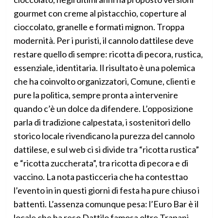
gourmet con creme al pistacchio, coperture al
cioccolato, granelle e formati mignon. Troppa
modernità. Per i puristi, il cannolo dattilese deve
restare quello di sempre: ricotta di pecora, rustica,
essenziale, identitaria. Il risultato è una polemica
che ha coinvolto organizzatori, Comune, clienti e
pure la politica, sempre pronta a intervenire
quando c’è un dolce da difendere. L’opposizione
parla di tradizione calpestata, i sostenitori dello
storico locale rivendicano la purezza del cannolo
dattilese, e sul web ci si divide tra “ricotta rustica”
e “ricotta zuccherata”, tra ricotta di pecora e di
vaccino. La nota pasticceria che ha contesttao
l’evento in in questi giorni di festa ha pure chiuso i
battenti. L’assenza comunque pesa: l’Euro Bar è il
locale che ha reso Dattilo famosa oltre Trapani,