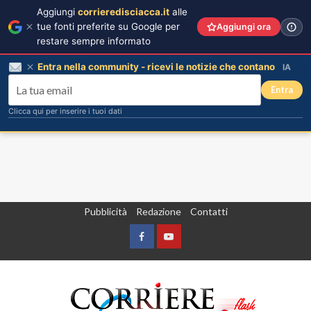
Aggiungi
corrieredisciacca.it
alle
tue fonti preferite su Google per
Aggiungi ora
restare sempre informato
Entra nella community - ricevi le notizie che contano
IA
Entra
Clicca qui per inserire i tuoi dati
Vai
Pubblicità
Redazione
Contatti
al
contenuto
Facebook
Yountube