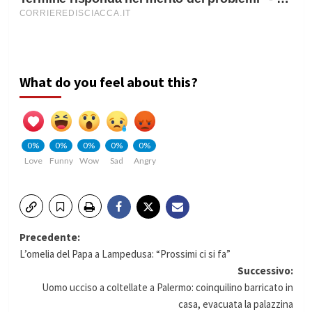
What do you feel about this?
0%
0%
0%
0%
0%
Love
Funny
Wow
Sad
Angry
Navigazione
Precedente:
L’omelia del Papa a Lampedusa: “Prossimi ci si fa”
articolo
Successivo:
Uomo ucciso a coltellate a Palermo: coinquilino barricato in
casa, evacuata la palazzina