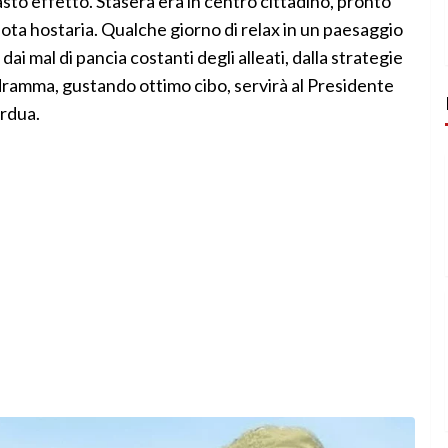
asto effetto. Stasera era in centro cittadino, pronto
nota hostaria. Qualche giorno di relax in un paesaggio
ai mal di pancia costanti degli alleati, dalla strategie
odramma, gustando ottimo cibo, servirà al Presidente
ardua.