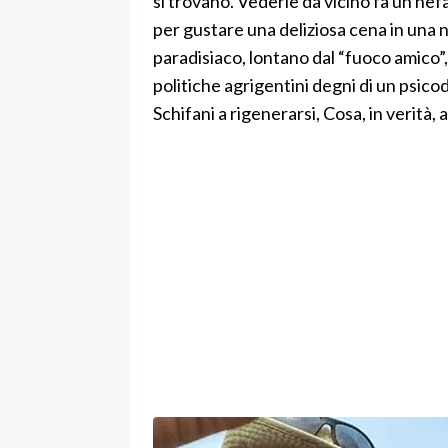
si trovano. Vederle da vicino fa un nef
per gustare una deliziosa cena in una 
paradisiaco, lontano dal “fuoco amico”, d
politiche agrigentini degni di un psic
Schifani a rigenerarsi, Cosa, in verità, 