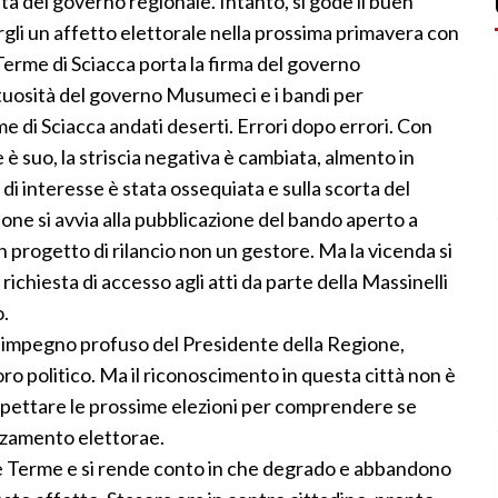
uta del governo regionale. Intanto, si gode il buen
rgli un affetto elettorale nella prossima primavera con
 Terme di Sciacca porta la firma del governo
uttuosità del governo Musumeci e i bandi per
e di Sciacca andati deserti. Errori dopo errori. Con
 è suo, la striscia negativa è cambiata, almento in
i interesse è stata ossequiata e sulla scorta del
one si avvia alla pubblicazione del bando aperto a
un progetto di rilancio non un gestore. Ma la vicenda si
ichiesta di accesso agli atti da parte della Massinelli
o.
’impegno profuso del Presidente della Regione,
ro politico. Ma il riconoscimento in questa città non è
spettare le prossime elezioni per comprendere se
zzamento elettorae.
alle Terme e si rende conto in che degrado e abbandono