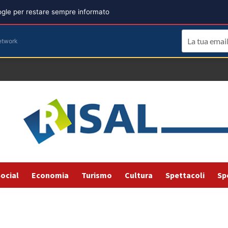
oogle per restare sempre informato
etwork
ocial
Economia
Turismo
Cultura
Spettacoli
Sp