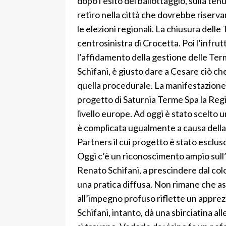
dopo l’esito del ballottaggio, sulla ten
retiro nella città che dovrebbe riserva
le elezioni regionali. La chiusura delle
centrosinistra di Crocetta. Poi l’infr
l’affidamento della gestione delle Term
Schifani, è giusto dare a Cesare ciò che
quella procedurale. La manifestazione d
progetto di Saturnia Terme Spa la Regi
livello europe. Ad oggi è stato scelto 
è complicata ugualmente a causa della r
Partners il cui progetto è stato esclus
Oggi c’è un riconoscimento ampio sull
Renato Schifani, a prescindere dal colo
una pratica diffusa. Non rimane che a
all’impegno profuso riflette un appre
Schifani, intanto, dà una sbirciatina 