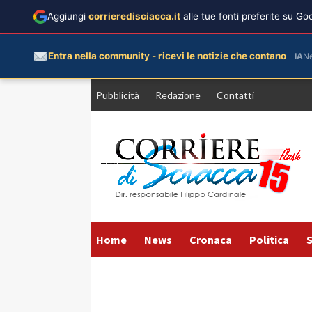
Aggiungi
corrieredisciacca.it
alle tue fonti preferite su G
Entra nella community - ricevi le notizie che contano
IA
N
Vai
Pubblicità
Redazione
Contatti
al
contenuto
Home
News
Cronaca
Politica
S