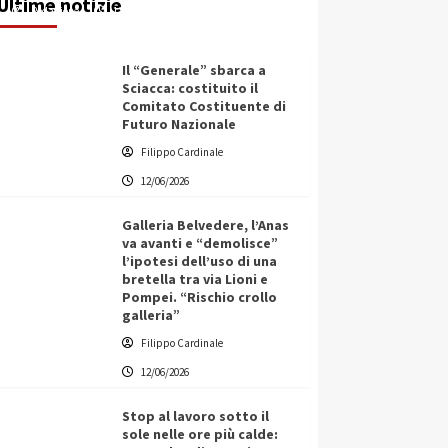
Ultime notizie
Redazione
12/06/2026
Il “Generale” sbarca a
Sciacca: costituito il
Comitato Costituente di
Futuro Nazionale
Filippo Cardinale
12/06/2026
Galleria Belvedere, l’Anas
va avanti e “demolisce”
l’ipotesi dell’uso di una
bretella tra via Lioni e
Pompei. “Rischio crollo
galleria”
Filippo Cardinale
12/06/2026
Stop al lavoro sotto il
sole nelle ore più calde: