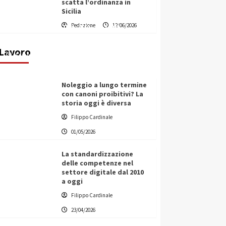
scatta l’ordinanza in
Sicilia
Vino in Italia: il giro d’affari
Redazione
12/06/2026
contribuisce all’1,1% del PIL
nazionale
Lavoro
Filippo Cardinale
25/05/2026
Noleggio a lungo termine
con canoni proibitivi? La
storia oggi è diversa
Filippo Cardinale
01/05/2026
La standardizzazione
delle competenze nel
settore digitale dal 2010
a oggi
Filippo Cardinale
23/04/2026