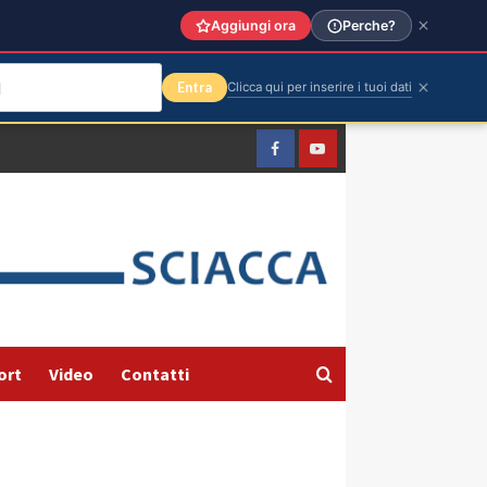
Aggiungi ora
Perche?
Entra
Clicca qui per inserire i tuoi dati
Facebook
Yountube
ort
Video
Contatti