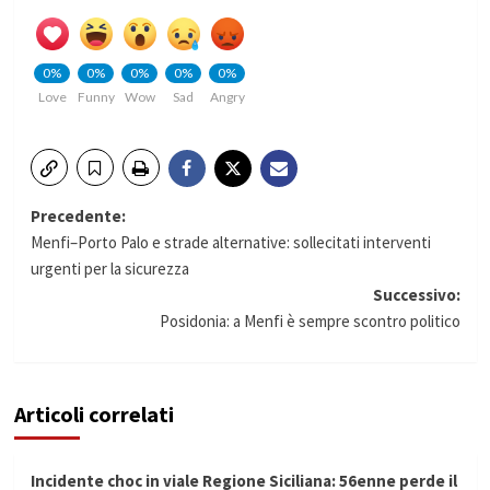
0%
0%
0%
0%
0%
Love
Funny
Wow
Sad
Angry
Navigazione
Precedente:
Menfi–Porto Palo e strade alternative: sollecitati interventi
articolo
urgenti per la sicurezza
Successivo:
Posidonia: a Menfi è sempre scontro politico
Articoli correlati
Incidente choc in viale Regione Siciliana: 56enne perde il