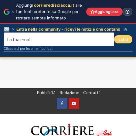
Aggiungi
corrieredisciacca.it
alle
tue fonti preferite su Google per
Aggiungi ora
restare sempre informato
Entra nella community - ricevi le notizie che contano
IA
Entra
Clicca qui per inserire i tuoi dati
Vai
Pubblicità
Redazione
Contatti
al
contenuto
Facebook
Yountube