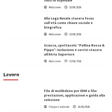
finiti in ospedale
Redazione
10/08/2026
Alla Lega Navale stasera focus
sull’età come chiave sociale e
biografica
Redazione
10/08/2026
Sciacca, spettacolo “Pallina Rossa &
Pippo”: inclusione e sorrisi stasera
all’Atrio Superiore
L’ingegnere saccense Buscarnera partner chiave
Redazione
10/08/2026
di un progetto transnazionale per la transizione
ecologica
Lavoro
Filippo Cardinale
21/06/2026
Filo di molibdeno per EDM a filo:
prestazioni, applicazioni e guida alla
selezione
Filippo Cardinale
18/06/2026