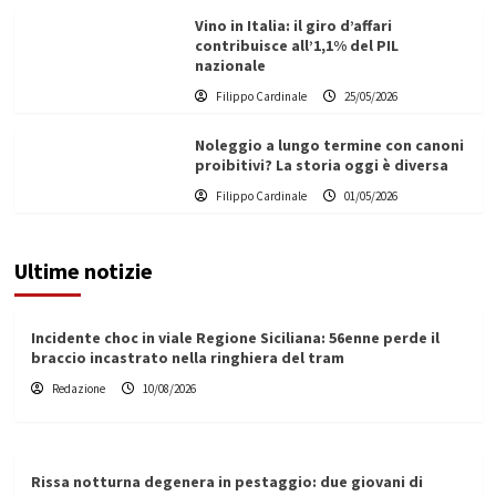
Vino in Italia: il giro d’affari
contribuisce all’1,1% del PIL
nazionale
Filippo Cardinale
25/05/2026
Noleggio a lungo termine con canoni
proibitivi? La storia oggi è diversa
Filippo Cardinale
01/05/2026
Ultime notizie
Incidente choc in viale Regione Siciliana: 56enne perde il
braccio incastrato nella ringhiera del tram
Redazione
10/08/2026
Rissa notturna degenera in pestaggio: due giovani di