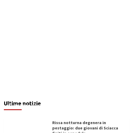
Incidente choc in viale Regione Siciliana:
56enne perde il braccio incastrato nella
ringhiera del tram
Ultime notizie
Redazione
10/08/2026
Rissa notturna degenera in
pestaggio: due giovani di Sciacca