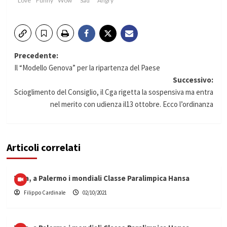
Love
Funny
Wow
Sad
Angry
Navigazione
Precedente:
Il “Modello Genova” per la ripartenza del Paese
articolo
Successivo:
Scioglimento del Consiglio, il Cga rigetta la sospensiva ma entra
nel merito con udienza il13 ottobre. Ecco l’ordinanza
Articoli correlati
Vela, a Palermo i mondiali Classe Paralimpica Hansa
Filippo Cardinale
02/10/2021