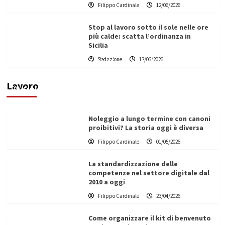
Filippo Cardinale
12/06/2026
Stop al lavoro sotto il sole nelle ore
più calde: scatta l’ordinanza in
Sicilia
Redazione
12/06/2026
Vino in Italia: il giro d’affari contribuisce
all’1,1% del PIL nazionale
Lavoro
Filippo Cardinale
25/05/2026
Noleggio a lungo termine con canoni
proibitivi? La storia oggi è diversa
Filippo Cardinale
01/05/2026
La standardizzazione delle
competenze nel settore digitale dal
2010 a oggi
Filippo Cardinale
23/04/2026
Come organizzare il kit di benvenuto