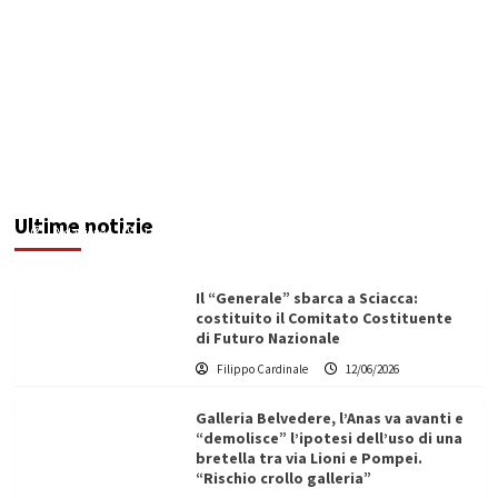
Maxi operazione “Abisso”: 15 arresti tra Italia e
Malta
Ultime notizie
Redazione
12/06/2026
Il “Generale” sbarca a Sciacca:
costituito il Comitato Costituente
di Futuro Nazionale
Filippo Cardinale
12/06/2026
Galleria Belvedere, l’Anas va avanti e
“demolisce” l’ipotesi dell’uso di una
bretella tra via Lioni e Pompei.
“Rischio crollo galleria”