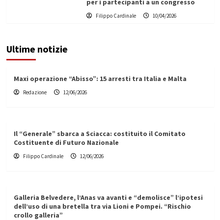
per i partecipanti a un congresso
Filippo Cardinale
10/04/2026
Ultime notizie
Maxi operazione “Abisso”: 15 arresti tra Italia e Malta
Redazione
12/06/2026
Il “Generale” sbarca a Sciacca: costituito il Comitato
Costituente di Futuro Nazionale
Filippo Cardinale
12/06/2026
Galleria Belvedere, l’Anas va avanti e “demolisce” l’ipotesi
dell’uso di una bretella tra via Lioni e Pompei. “Rischio
crollo galleria”