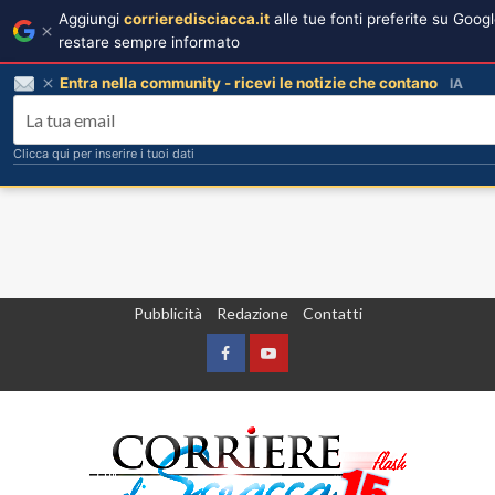
Aggiungi
corrieredisciacca.it
alle tue fonti preferite su Goog
restare sempre informato
Entra nella community - ricevi le notizie che contano
IA
Clicca qui per inserire i tuoi dati
Vai
Pubblicità
Redazione
Contatti
al
contenuto
Facebook
Yountube