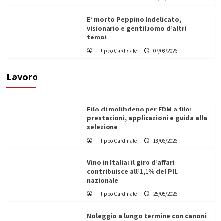
E’ morto Peppino Indelicato,
visionario e gentiluomo d’altri
tempi
L’ingegnere saccense Buscarnera partner chiave
Filippo Cardinale
07/08/2026
di un progetto transnazionale per la transizione
ecologica
Lavoro
Filippo Cardinale
21/06/2026
Filo di molibdeno per EDM a filo:
prestazioni, applicazioni e guida alla
selezione
Filippo Cardinale
18/06/2026
Vino in Italia: il giro d’affari
contribuisce all’1,1% del PIL
nazionale
Filippo Cardinale
25/05/2026
Noleggio a lungo termine con canoni