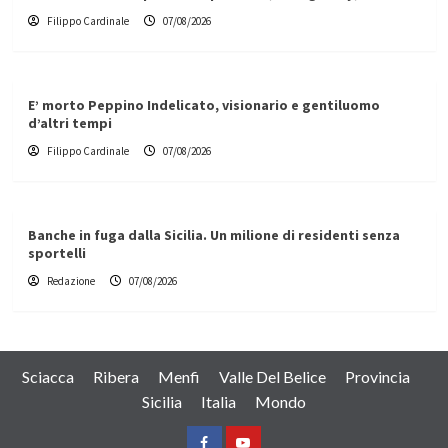
Filippo Cardinale
07/08/2026
E’ morto Peppino Indelicato, visionario e gentiluomo
d’altri tempi
Filippo Cardinale
07/08/2026
Banche in fuga dalla Sicilia. Un milione di residenti senza
sportelli
Redazione
07/08/2026
Sciacca
Ribera
Menfi
Valle Del Belice
Provincia
Sicilia
Italia
Mondo