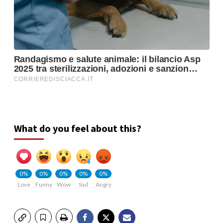
What do you feel about this?
0%
0%
0%
0%
0%
Love
Funny
Wow
Sad
Angry