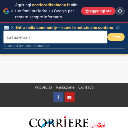
Aggiungi
corrieredisciacca.it
alle
tue fonti preferite su Google per
Aggiungi ora
restare sempre informato
Entra nella community - ricevi le notizie che contano
IA
Entra
Clicca qui per inserire i tuoi dati
Vai
Pubblicità
Redazione
Contatti
al
contenuto
Facebook
Yountube