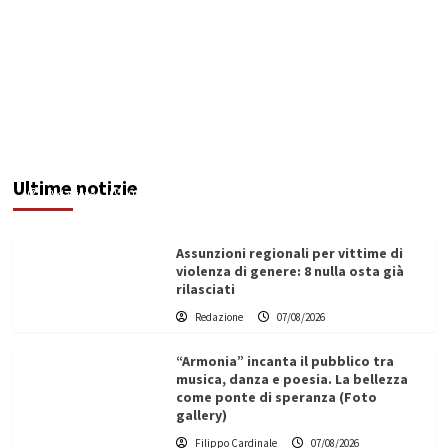
Addictus”, il viaggio di Leonardo Di Vita dentro
le fragilità dell’uomo conquista Santa
Margherita di Belìce
Ultime notizie
Redazione
07/08/2026
Assunzioni regionali per vittime di
violenza di genere: 8 nulla osta già
rilasciati
Redazione
07/08/2026
“Armonia” incanta il pubblico tra
musica, danza e poesia. La bellezza
come ponte di speranza (Foto
gallery)
Filippo Cardinale
07/08/2026