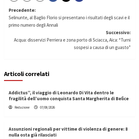
Navigazione
Precedente:
Selinunte, al Baglio Florio si presentano i risultati degli scavi e il
articolo
primo numero degli Annali
Successivo:
Acqua: disservizi Perriera e zona porto di Sciacca, Aica: “Turni
sospesi a causa di un guasto”
Articoli correlati
Addictus”, il viaggio di Leonardo Di Vita dentro le
fragilità dell’uomo conquista Santa Margherita di Belìce
Redazione
07/08/2026
Assunzioni regionali per vittime di violenza di genere: 8
nulla osta già rilasciati