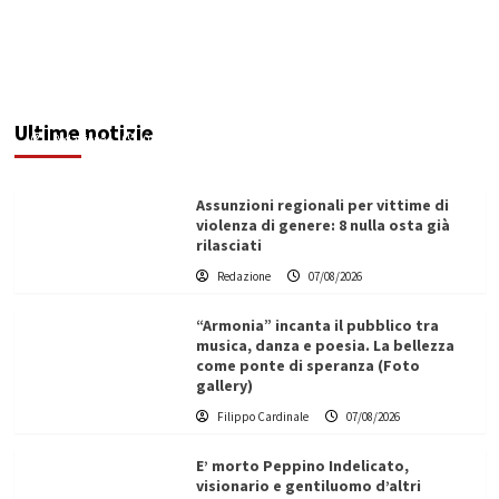
Addictus”, il viaggio di Leonardo Di Vita dentro
le fragilità dell’uomo conquista Santa
Margherita di Belìce
Ultime notizie
Redazione
07/08/2026
Assunzioni regionali per vittime di
violenza di genere: 8 nulla osta già
rilasciati
Redazione
07/08/2026
“Armonia” incanta il pubblico tra
musica, danza e poesia. La bellezza
come ponte di speranza (Foto
gallery)
Filippo Cardinale
07/08/2026
E’ morto Peppino Indelicato,
visionario e gentiluomo d’altri