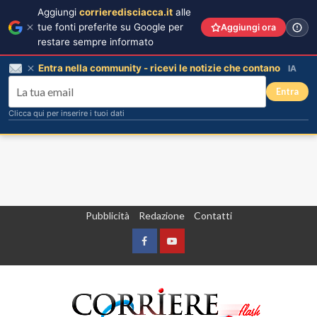
Aggiungi
corrieredisciacca.it
alle
tue fonti preferite su Google per
Aggiungi ora
restare sempre informato
Entra nella community - ricevi le notizie che contano
IA
Entra
Clicca qui per inserire i tuoi dati
Vai
Pubblicità
Redazione
Contatti
al
contenuto
Facebook
Yountube