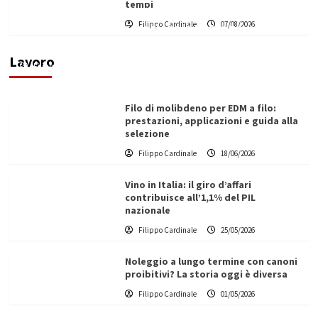
tempi
L’ingegnere saccense Buscarnera partner chiave
Filippo Cardinale
07/08/2026
di un progetto transnazionale per la transizione
ecologica
Lavoro
Filippo Cardinale
21/06/2026
Filo di molibdeno per EDM a filo:
prestazioni, applicazioni e guida alla
selezione
Filippo Cardinale
18/06/2026
Vino in Italia: il giro d’affari
contribuisce all’1,1% del PIL
nazionale
Filippo Cardinale
25/05/2026
Noleggio a lungo termine con canoni
proibitivi? La storia oggi è diversa
Filippo Cardinale
01/05/2026