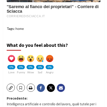
Tags:
home
What do you feel about this?
0%
0%
0%
0%
0%
Love
Funny
Wow
Sad
Angry
Navigazione
Precedente:
Intelligenza artificiale e controllo del lavoro, quali tutele per i