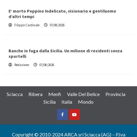
E’ morto Peppino Indelicato, visionario e gentiluomo
d’altri tempi
Filippo Cardinale
07/08/2026
Banche in fuga dalla Sicilia. Un milione di residenti senza
sportelli
Redazione
07/08/2026
Sciacca
Ribera
Menfi
Valle Del Belice
Provincia
Sicilia
Italia
Mondo
Facebook
Yountube
Copyright © 2010-2024 ARCA srl Sciacca (AG) – P.Iva