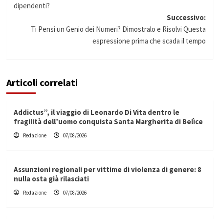
articolo
dipendenti?
Successivo:
Ti Pensi un Genio dei Numeri? Dimostralo e Risolvi Questa
espressione prima che scada il tempo
Articoli correlati
Addictus”, il viaggio di Leonardo Di Vita dentro le
fragilità dell’uomo conquista Santa Margherita di Belìce
Redazione
07/08/2026
Assunzioni regionali per vittime di violenza di genere: 8
nulla osta già rilasciati
Redazione
07/08/2026