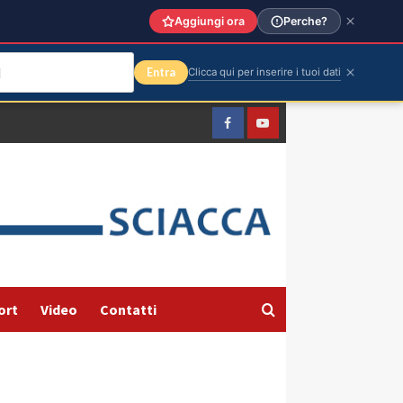
Aggiungi ora
Perche?
Entra
Clicca qui per inserire i tuoi dati
Facebook
Yountube
ort
Video
Contatti