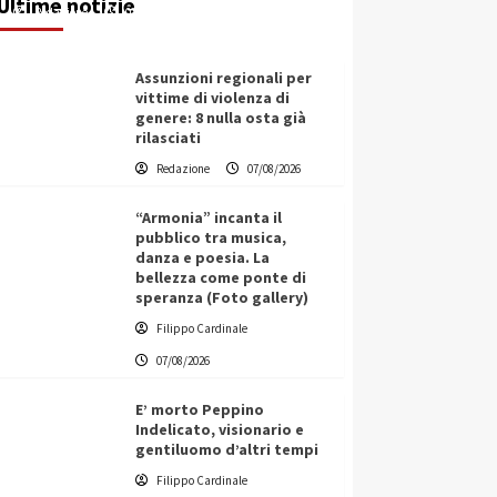
Ultime notizie
Redazione
07/08/2026
Assunzioni regionali per
vittime di violenza di
genere: 8 nulla osta già
rilasciati
Redazione
07/08/2026
“Armonia” incanta il
pubblico tra musica,
danza e poesia. La
bellezza come ponte di
speranza (Foto gallery)
Filippo Cardinale
07/08/2026
E’ morto Peppino
Indelicato, visionario e
gentiluomo d’altri tempi
L’ingegnere saccense Buscarnera
Filippo Cardinale
partner chiave di un progetto