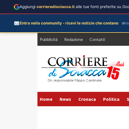
Aggiungi
corrieredisciacca.it
alle tue fonti preferite su G
Entra nella community - ricevi le notizie che contano
IA
N
Vai
Pubblicità
Redazione
Contatti
al
contenuto
Home
News
Cronaca
Politica
S