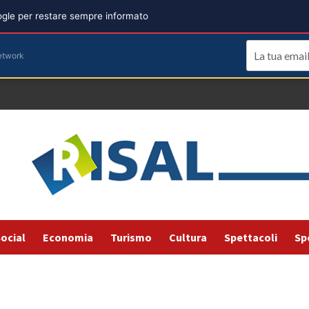
oogle per restare sempre informato
etwork
ocial
Economia
Turismo
Cultura
Spettacoli
Sp