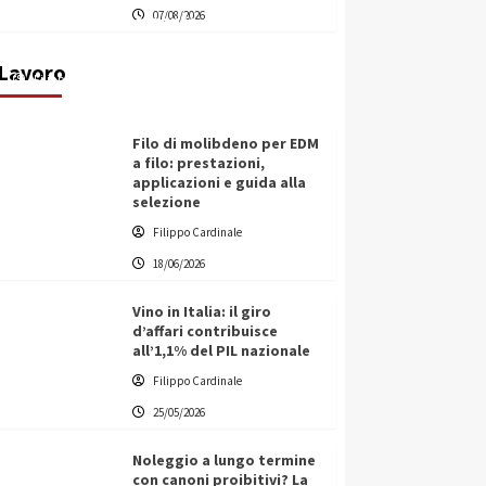
07/08/2026
transnazionale per la transizione
ecologica
Lavoro
Filippo Cardinale
21/06/2026
Filo di molibdeno per EDM
a filo: prestazioni,
applicazioni e guida alla
selezione
Filippo Cardinale
18/06/2026
Vino in Italia: il giro
d’affari contribuisce
all’1,1% del PIL nazionale
Filippo Cardinale
25/05/2026
Noleggio a lungo termine
con canoni proibitivi? La