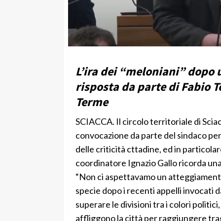
L’ira dei “meloniani” dopo 
risposta da parte di Fabio 
Terme
SCIACCA. Il circolo territoriale di Scia
convocazione da parte del sindaco pe
delle criticità cttadine, ed in particola
coordinatore Ignazio Gallo ricorda una 
“Non ci aspettavamo un atteggiamento 
specie dopo i recenti appelli invocati da
superare le divisioni tra i colori politici
affliggono la città per raggiungere tra