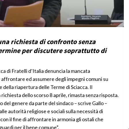
una richiesta di confronto senza
Termine per discutere soprattutto di
cca di Fratelli d’Italia denuncia la mancata
r affrontare ed assumere degli impegni comuni su
re della riapertura delle Terme di Sciacca. Il
richiesta dello scorso 8 aprile, rimasta senza risposta.
del genere da parte del sindaco – scrive Gallo –
lle autorità religiose e sociali sulla necessità di
, con il fine di affrontare in armonia gli ostali che
guardi per il bene comune”.