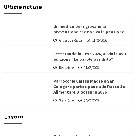
Ultime notizie
Giuseppe Recca
11/06/2026
Un medico per i giovani: la
prevenzione che non va in pensione
Giuseppe Recca
11/06/2026
Letterando in Fest 2026, al via la XVII
edizione “Le parole per dirlo”
Redazione
11/06/2026
Parrocchie Chiesa Madre e San
Calogero partecipano alla Raccolta
Alimentare Diocesana 2026
Redazione
11/06/2026
Vino in Italia: il giro d’affari contribuisce
all’1,1% del PIL nazionale
Lavoro
Filippo Cardinale
25/05/2026