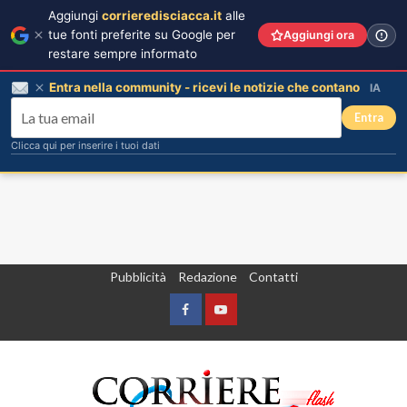
Aggiungi
corrieredisciacca.it
alle
tue fonti preferite su Google per
Aggiungi ora
restare sempre informato
Entra nella community - ricevi le notizie che contano
IA
Entra
Clicca qui per inserire i tuoi dati
Vai
Pubblicità
Redazione
Contatti
al
contenuto
Facebook
Yountube