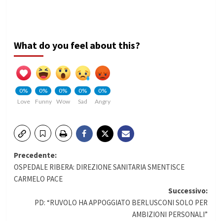
What do you feel about this?
0%
0%
0%
0%
0%
Love
Funny
Wow
Sad
Angry
Navigazione
Precedente:
OSPEDALE RIBERA: DIREZIONE SANITARIA SMENTISCE
articolo
CARMELO PACE
Successivo:
PD: “RUVOLO HA APPOGGIATO BERLUSCONI SOLO PER
AMBIZIONI PERSONALI”