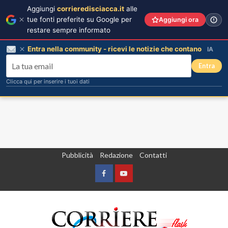
Aggiungi
corrieredisciacca.it
alle
tue fonti preferite su Google per
Aggiungi ora
restare sempre informato
Entra nella community - ricevi le notizie che contano
IA
Entra
Clicca qui per inserire i tuoi dati
Vai
Pubblicità
Redazione
Contatti
al
contenuto
Facebook
Yountube