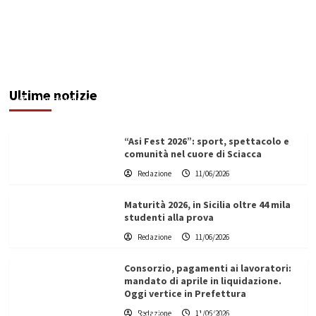
Denunciato ristoratore per violazioni su
sicurezza e impiego del personale: multa da
74mila euro
Ultime notizie
Filippo Cardinale
11/06/2026
“Asi Fest 2026”: sport, spettacolo e
comunità nel cuore di Sciacca
Redazione
11/06/2026
Maturità 2026, in Sicilia oltre 44 mila
studenti alla prova
Redazione
11/06/2026
Consorzio, pagamenti ai lavoratori:
mandato di aprile in liquidazione.
Oggi vertice in Prefettura
Redazione
11/06/2026