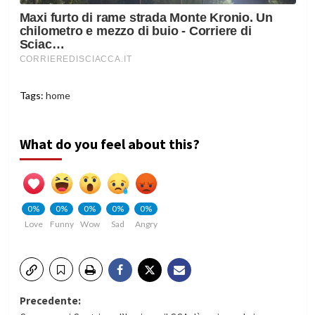
Tags:
home
What do you feel about this?
0%
0%
0%
0%
0%
Love
Funny
Wow
Sad
Angry
Navigazione
Precedente: