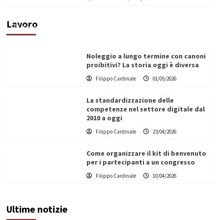
Vino in Italia: il giro d’affari contribuisce
all’1,1% del PIL nazionale
Lavoro
Filippo Cardinale
25/05/2026
Noleggio a lungo termine con canoni
proibitivi? La storia oggi è diversa
Filippo Cardinale
01/05/2026
La standardizzazione delle
competenze nel settore digitale dal
2010 a oggi
Filippo Cardinale
23/04/2026
Come organizzare il kit di benvenuto
per i partecipanti a un congresso
Filippo Cardinale
10/04/2026
Ultime notizie