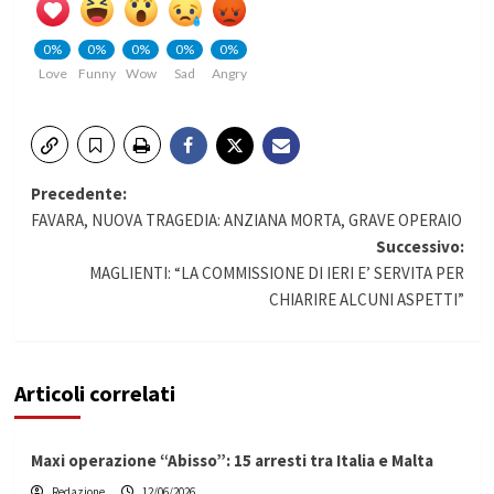
0%
0%
0%
0%
0%
Love
Funny
Wow
Sad
Angry
Navigazione
Precedente:
FAVARA, NUOVA TRAGEDIA: ANZIANA MORTA, GRAVE OPERAIO
articolo
Successivo:
MAGLIENTI: “LA COMMISSIONE DI IERI E’ SERVITA PER
CHIARIRE ALCUNI ASPETTI”
Articoli correlati
Maxi operazione “Abisso”: 15 arresti tra Italia e Malta
Redazione
12/06/2026