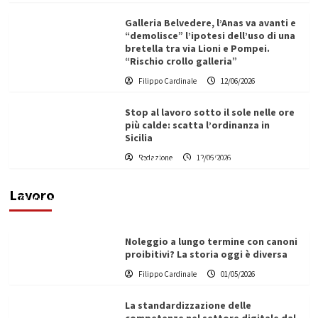
Galleria Belvedere, l’Anas va avanti e
“demolisce” l’ipotesi dell’uso di una
bretella tra via Lioni e Pompei.
“Rischio crollo galleria”
Filippo Cardinale
12/06/2026
Stop al lavoro sotto il sole nelle ore
più calde: scatta l’ordinanza in
Sicilia
Redazione
12/06/2026
Vino in Italia: il giro d’affari contribuisce
all’1,1% del PIL nazionale
Lavoro
Filippo Cardinale
25/05/2026
Noleggio a lungo termine con canoni
proibitivi? La storia oggi è diversa
Filippo Cardinale
01/05/2026
La standardizzazione delle