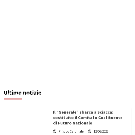
Maxi operazione “Abisso”: 15 arresti tra Italia e
Malta
Ultime notizie
Redazione
12/06/2026
Il “Generale” sbarca a Sciacca:
costituito il Comitato Costituente
di Futuro Nazionale
Filippo Cardinale
12/06/2026