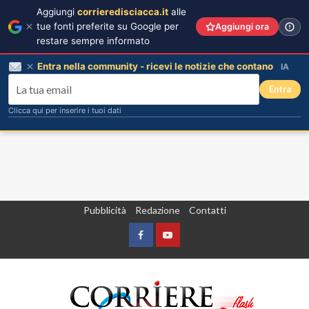
Aggiungi
corrieredisciacca.it
alle
tue fonti preferite su Google per
Aggiungi ora
restare sempre informato
Entra nella community - ricevi le notizie che contano
IA
Entra
Clicca qui per inserire i tuoi dati
Vai
Pubblicità
Redazione
Contatti
al
contenuto
Facebook
Yountube