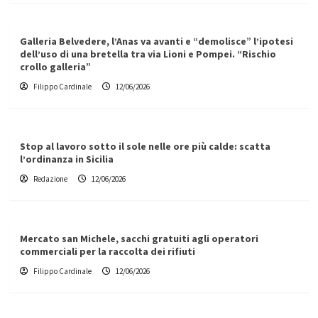
Galleria Belvedere, l’Anas va avanti e “demolisce” l’ipotesi
dell’uso di una bretella tra via Lioni e Pompei. “Rischio
crollo galleria”
Filippo Cardinale
12/06/2026
Stop al lavoro sotto il sole nelle ore più calde: scatta
l’ordinanza in Sicilia
Redazione
12/06/2026
Mercato san Michele, sacchi gratuiti agli operatori
commerciali per la raccolta dei rifiuti
Filippo Cardinale
12/06/2026