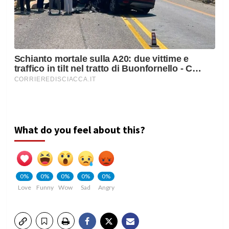
What do you feel about this?
0%
0%
0%
0%
0%
Love
Funny
Wow
Sad
Angry