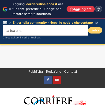
Aggiungi
corrieredisciacca.it
alle
tue fonti preferite su Google per
Aggiungi ora
restare sempre informato
Entra nella community - ricevi le notizie che contano
IA
Entra
Clicca qui per inserire i tuoi dati
Vai
Pubblicità
Redazione
Contatti
al
contenuto
Facebook
Yountube