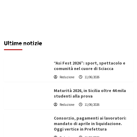
Denunciato ristoratore per violazioni su
sicurezza e impiego del personale: multa da
74mila euro
Ultime notizie
Filippo Cardinale
11/06/2026
“Asi Fest 2026”: sport, spettacolo e
comunità nel cuore di Sciacca
Redazione
11/06/2026
Maturità 2026, in Sicilia oltre 44 mila
studenti alla prova
Redazione
11/06/2026
Consorzio, pagamenti ai lavoratori:
mandato di aprile in liquidazione.
Oggi vertice in Prefettura