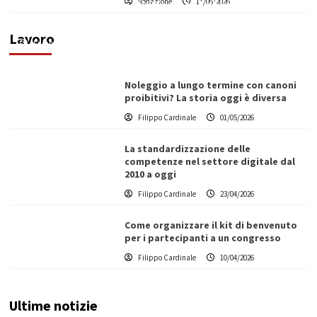
Redazione
11/06/2026
Vino in Italia: il giro d’affari contribuisce
all’1,1% del PIL nazionale
Lavoro
Filippo Cardinale
25/05/2026
Noleggio a lungo termine con canoni
proibitivi? La storia oggi è diversa
Filippo Cardinale
01/05/2026
La standardizzazione delle
competenze nel settore digitale dal
2010 a oggi
Filippo Cardinale
23/04/2026
Come organizzare il kit di benvenuto
per i partecipanti a un congresso
Filippo Cardinale
10/04/2026
Ultime notizie