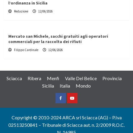
l’ordinanza in Sicilia
Redazione
12/06/2026
Mercato san Michele, sacchi gratuiti agli operatori
commerciali per la raccolta dei rifiuti
Filippo Cardinale
12/06/2026
Sciacca
Ribera
Menfi
Valle Del Belice
Provincia
Sicilia
Italia
Mondo
Facebook
Yountube
Copyright © 2010-2024 ARCA srl Sciacca (AG) – P.Iva
02513250841 – Tribunale di Sciacca aut. n. 2/2009 R.O.C.
N. 16985