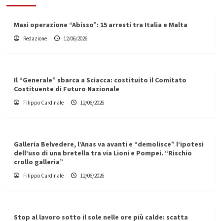
Maxi operazione “Abisso”: 15 arresti tra Italia e Malta
Redazione
12/06/2026
Il “Generale” sbarca a Sciacca: costituito il Comitato
Costituente di Futuro Nazionale
Filippo Cardinale
12/06/2026
Galleria Belvedere, l’Anas va avanti e “demolisce” l’ipotesi
dell’uso di una bretella tra via Lioni e Pompei. “Rischio
crollo galleria”
Filippo Cardinale
12/06/2026
Stop al lavoro sotto il sole nelle ore più calde: scatta