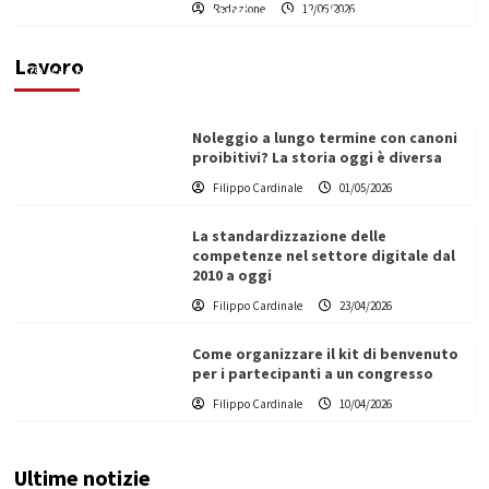
Redazione
12/06/2026
Vino in Italia: il giro d’affari contribuisce
all’1,1% del PIL nazionale
Lavoro
Filippo Cardinale
25/05/2026
Noleggio a lungo termine con canoni
proibitivi? La storia oggi è diversa
Filippo Cardinale
01/05/2026
La standardizzazione delle
competenze nel settore digitale dal
2010 a oggi
Filippo Cardinale
23/04/2026
Come organizzare il kit di benvenuto
per i partecipanti a un congresso
Filippo Cardinale
10/04/2026
Ultime notizie