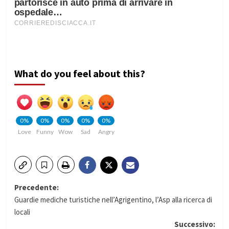
What do you feel about this?
0%
0%
0%
0%
0%
Love
Funny
Wow
Sad
Angry
Navigazione
Precedente:
Guardie mediche turistiche nell’Agrigentino, l’Asp alla ricerca di
articolo
locali
Successivo: