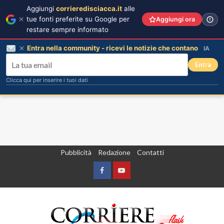
Aggiungi
corrieredisciacca.it
alle
tue fonti preferite su Google per
Aggiungi ora
restare sempre informato
Entra nella community - ricevi le notizie che contano
IA
Entra
Clicca qui per inserire i tuoi dati
Vai
Pubblicità
Redazione
Contatti
al
contenuto
Facebook
Yountube