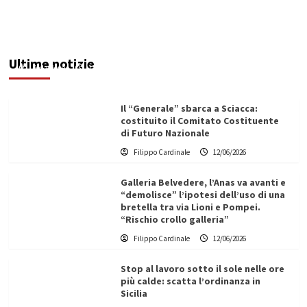
Maxi operazione “Abisso”: 15 arresti tra Italia e
Malta
Ultime notizie
Redazione
12/06/2026
Il “Generale” sbarca a Sciacca:
costituito il Comitato Costituente
di Futuro Nazionale
Filippo Cardinale
12/06/2026
Galleria Belvedere, l’Anas va avanti e
“demolisce” l’ipotesi dell’uso di una
bretella tra via Lioni e Pompei.
“Rischio crollo galleria”
Filippo Cardinale
12/06/2026
Stop al lavoro sotto il sole nelle ore
più calde: scatta l’ordinanza in
Sicilia