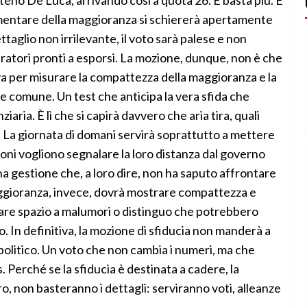
entare della maggioranza si schiererà apertamente
taglio non irrilevante, il voto sarà palese e non
iratori pronti a esporsi. La mozione, dunque, non è che
va per misurare la compattezza della maggioranza e la
te comune. Un test che anticipa la vera sfida che
aria. È lì che si capirà davvero che aria tira, quali
. La giornata di domani servirà soprattutto a mettere
ioni vogliono segnalare la loro distanza dal governo
una gestione che, a loro dire, non ha saputo affrontare
ioranza, invece, dovrà mostrare compattezza e
ciare spazio a malumori o distinguo che potrebbero
o. In definitiva, la mozione di sfiducia non manderà a
olitico. Un voto che non cambia i numeri, ma che
. Perché se la sfiducia è destinata a cadere, la
ero, non basteranno i dettagli: serviranno voti, alleanze