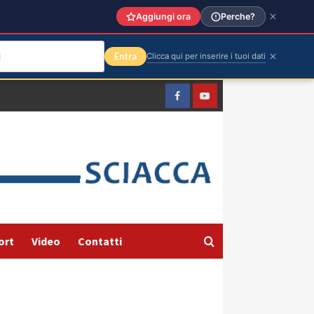
Aggiungi ora
Perche?
Entra
Clicca qui per inserire i tuoi dati
Facebook
Yountube
ort
Video
Contatti