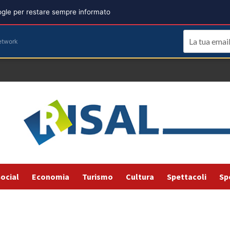
oogle per restare sempre informato
etwork
ocial
Economia
Turismo
Cultura
Spettacoli
Sp