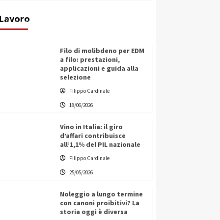
ecologica
Lavoro
Filippo Cardinale
21/06/2026
Filo di molibdeno per EDM
a filo: prestazioni,
applicazioni e guida alla
selezione
Filippo Cardinale
18/06/2026
Vino in Italia: il giro
d’affari contribuisce
all’1,1% del PIL nazionale
Filippo Cardinale
25/05/2026
Noleggio a lungo termine
con canoni proibitivi? La
storia oggi è diversa