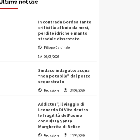
Ultime notizie
Redazione
08/08/2026
In contrada Bordea tante
criticità: al buio da mesi,
perdite idriche e manto
stradale dissestato
Filippo Cardinale
08/08/2026
Sindaco indagato: acqua
“non potabile” dal pozzo
sequestrato
Redazione
08/08/2026
Addictus”, il viaggio di
Leonardo Di Vita dentro
le fragilità dell’uomo
conquista Santa
L’ingegnere saccense Buscarnera
Margherita di Belìce
partner chiave di un progetto
Redazione
07/08/2026
transnazionale per la transizione