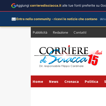
Aggiungi
corrieredisciacca.it
alle tue fonti preferite su G
Entra nella community - ricevi le notizie che contano
IA
N
Vai
Pubblicità
Redazione
Contatti
al
contenuto
Home
News
Cronaca
Politica
S