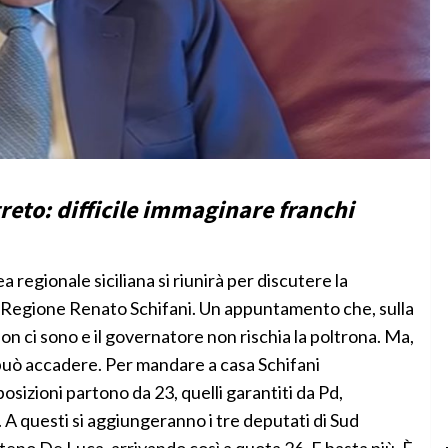
greto: difficile immaginare franchi
 regionale siciliana si riunirà per discutere la
la Regione Renato Schifani. Un appuntamento che, sulla
 non ci sono e il governatore non rischia la poltrona. Ma,
 può accadere. Per mandare a casa Schifani
osizioni partono da 23, quelli garantiti da Pd,
A questi si aggiungeranno i tre deputati di Sud
o De Luca, arrivando così a quota 26. E basta più. È