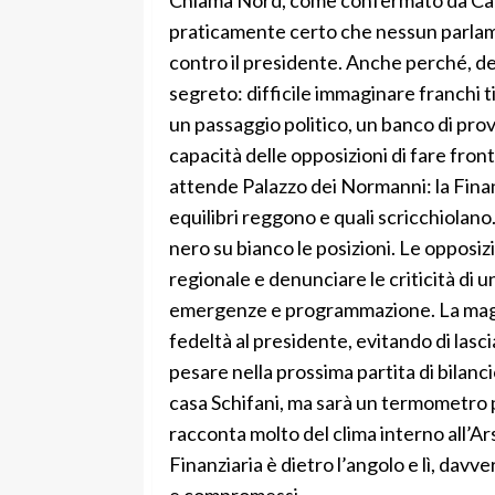
praticamente certo che nessun parlam
contro il presidente. Anche perché, det
segreto: difficile immaginare franchi t
un passaggio politico, un banco di pro
capacità delle opposizioni di fare fron
attende Palazzo dei Normanni: la Finanzi
equilibri reggono e quali scricchiolano
nero su bianco le posizioni. Le opposiz
regionale e denunciare le criticità di 
emergenze e programmazione. La magg
fedeltà al presidente, evitando di las
pesare nella prossima partita di bilanci
casa Schifani, ma sarà un termometro p
racconta molto del clima interno all’Ars
Finanziaria è dietro l’angolo e lì, davv
e compromessi.