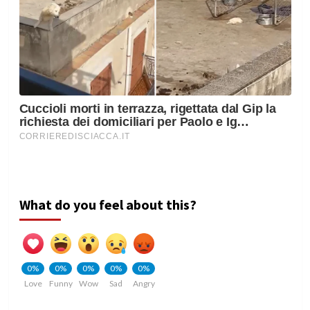
What do you feel about this?
0%
0%
0%
0%
0%
Love
Funny
Wow
Sad
Angry