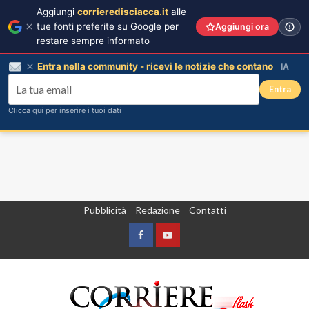
Aggiungi
corrieredisciacca.it
alle
tue fonti preferite su Google per
Aggiungi ora
restare sempre informato
Entra nella community - ricevi le notizie che contano
IA
Entra
Clicca qui per inserire i tuoi dati
Vai
Pubblicità
Redazione
Contatti
al
contenuto
Facebook
Yountube