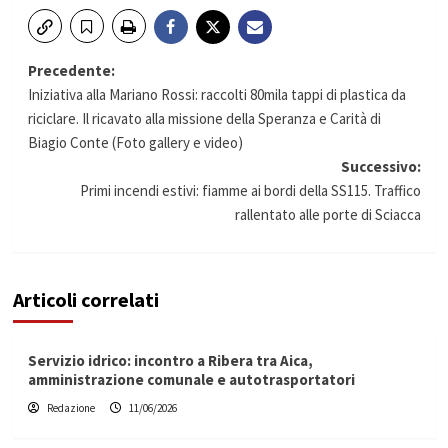
Navigazione
Precedente:
Iniziativa alla Mariano Rossi: raccolti 80mila tappi di plastica da
articolo
riciclare. Il ricavato alla missione della Speranza e Carità di
Biagio Conte (Foto gallery e video)
Successivo:
Primi incendi estivi: fiamme ai bordi della SS115. Traffico
rallentato alle porte di Sciacca
Articoli correlati
Servizio idrico: incontro a Ribera tra Aica,
amministrazione comunale e autotrasportatori
Redazione
11/06/2026