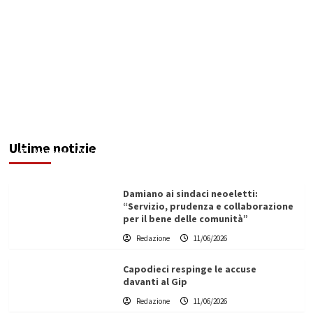
Servizio idrico: incontro a Ribera tra Aica,
amministrazione comunale e autotrasportatori
Ultime notizie
Redazione
11/06/2026
Damiano ai sindaci neoeletti:
“Servizio, prudenza e collaborazione
per il bene delle comunità”
Redazione
11/06/2026
Capodieci respinge le accuse
davanti al Gip
Redazione
11/06/2026