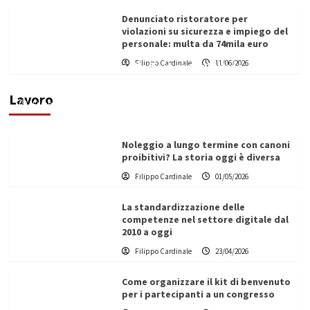
Denunciato ristoratore per
violazioni su sicurezza e impiego del
personale: multa da 74mila euro
Filippo Cardinale
11/06/2026
Vino in Italia: il giro d’affari contribuisce
all’1,1% del PIL nazionale
Lavoro
Filippo Cardinale
25/05/2026
Noleggio a lungo termine con canoni
proibitivi? La storia oggi è diversa
Filippo Cardinale
01/05/2026
La standardizzazione delle
competenze nel settore digitale dal
2010 a oggi
Filippo Cardinale
23/04/2026
Come organizzare il kit di benvenuto
per i partecipanti a un congresso