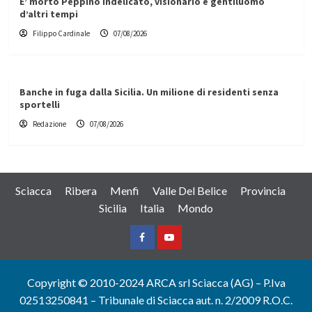
E’ morto Peppino Indelicato, visionario e gentiluomo
d’altri tempi
Filippo Cardinale
07/08/2026
Banche in fuga dalla Sicilia. Un milione di residenti senza
sportelli
Redazione
07/08/2026
Sciacca
Ribera
Menfi
Valle Del Belice
Provincia
Sicilia
Italia
Mondo
Facebook
Yountube
Copyright © 2010-2024 ARCA srl Sciacca (AG) – P.Iva
02513250841 – Tribunale di Sciacca aut. n. 2/2009 R.O.C.