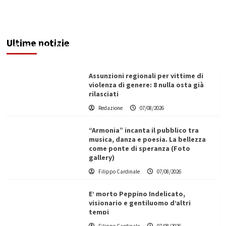
Addictus”, il viaggio di Leonardo Di Vita dentro
le fragilità dell’uomo conquista Santa
Margherita di Belìce
Ultime notizie
Redazione
07/08/2026
Assunzioni regionali per vittime di
violenza di genere: 8 nulla osta già
rilasciati
Redazione
07/08/2026
“Armonia” incanta il pubblico tra
musica, danza e poesia. La bellezza
come ponte di speranza (Foto
gallery)
Filippo Cardinale
07/08/2026
E’ morto Peppino Indelicato,
visionario e gentiluomo d’altri
tempi
L’ingegnere saccense Buscarnera partner chiave