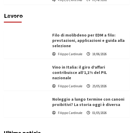
Filippo Cardinale
07/08/2026
di un progetto transnazionale per la transizione
ecologica
Lavoro
Filippo Cardinale
21/06/2026
Filo di molibdeno per EDM a filo:
prestazioni, applicazioni e guida alla
selezione
Filippo Cardinale
18/06/2026
Vino in Italia: il giro d’affari
contribuisce all’1,1% del PIL
nazionale
Filippo Cardinale
25/05/2026
Noleggio a lungo termine con canoni
proibitivi? La storia oggi è diversa
Filippo Cardinale
01/05/2026
Ultime notizie