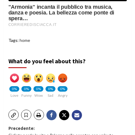
Tags:
home
What do you feel about this?
0%
0%
0%
0%
0%
Love
Funny
Wow
Sad
Angry
Navigazione
Precedente: