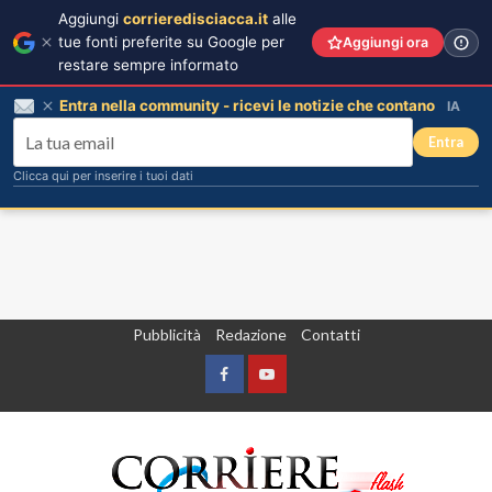
Aggiungi
corrieredisciacca.it
alle
tue fonti preferite su Google per
Aggiungi ora
restare sempre informato
Entra nella community - ricevi le notizie che contano
IA
Entra
Clicca qui per inserire i tuoi dati
Vai
Pubblicità
Redazione
Contatti
al
contenuto
Facebook
Yountube