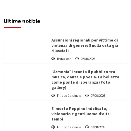
Addictus”, il viaggio di Leonardo Di Vita dentro
le fragilità dell’uomo conquista Santa
Margherita di Belìce
Ultime notizie
Redazione
07/08/2026
Assunzioni regionali per vittime di
violenza di genere: 8 nulla osta già
rilasciati
Redazione
07/08/2026
“Armonia” incanta il pubblico tra
musica, danza e poesia. La bellezza
come ponte di speranza (Foto
gallery)
Filippo Cardinale
07/08/2026
E’ morto Peppino Indelicato,
visionario e gentiluomo d’altri
tempi
L’ingegnere saccense Buscarnera partner chiave
Filippo Cardinale
07/08/2026
di un progetto transnazionale per la transizione