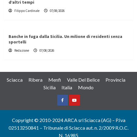
d’altri tempi
Filippo Cardinale
07/08/2026
Banche in fuga dalla Sicilia. Un milione di residenti senza
sportelli
Redazione
07/08/2026
Sciacca
Ribera
Menfi
Valle Del Belice
Provincia
Sicilia
Italia
Mondo
Facebook
Yountube
Copyright © 2010-2024 ARCA srl Sciacca (AG) – P.Iva
02513250841 – Tribunale di Sciacca aut. n. 2/2009 R.O.C.
N. 16985