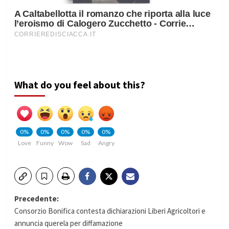
What do you feel about this?
0%
0%
0%
0%
0%
Love
Funny
Wow
Sad
Angry
Navigazione
Precedente:
Consorzio Bonifica contesta dichiarazioni Liberi Agricoltori e
articolo
annuncia querela per diffamazione