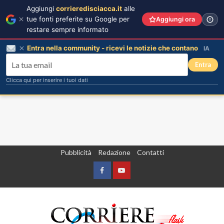
Aggiungi
corrieredisciacca.it
alle
tue fonti preferite su Google per
Aggiungi ora
restare sempre informato
Entra nella community - ricevi le notizie che contano
IA
Entra
Clicca qui per inserire i tuoi dati
Vai
Pubblicità
Redazione
Contatti
al
contenuto
Facebook
Yountube