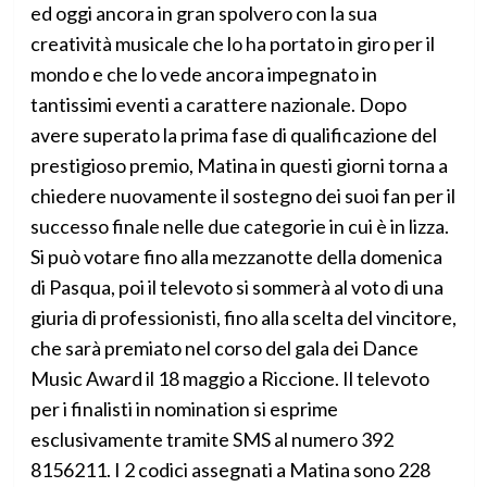
ed oggi ancora in gran spolvero con la sua
creatività musicale che lo ha portato in giro per il
mondo e che lo vede ancora impegnato in
tantissimi eventi a carattere nazionale. Dopo
avere superato la prima fase di qualificazione del
prestigioso premio, Matina in questi giorni torna a
chiedere nuovamente il sostegno dei suoi fan per il
successo finale nelle due categorie in cui è in lizza.
Si può votare fino alla mezzanotte della domenica
di Pasqua, poi il televoto si sommerà al voto di una
giuria di professionisti, fino alla scelta del vincitore,
che sarà premiato nel corso del gala dei Dance
Music Award il 18 maggio a Riccione. Il televoto
per i finalisti in nomination si esprime
esclusivamente tramite SMS al numero 392
8156211. I 2 codici assegnati a Matina sono 228