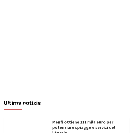
Blue Economy Expo 2026: confronto sul futuro
del diportismo e dei servizi portuali
Ultime notizie
Redazione
12/06/2026
Menfi ottiene 111 mila euro per
potenziare spiagge e servizi del
litorale