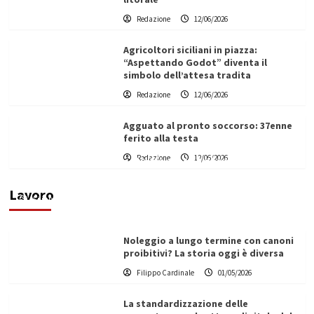
Redazione
12/06/2026
Agricoltori siciliani in piazza:
“Aspettando Godot” diventa il
simbolo dell’attesa tradita
Redazione
12/06/2026
Agguato al pronto soccorso: 37enne
ferito alla testa
Redazione
12/06/2026
Vino in Italia: il giro d’affari contribuisce
all’1,1% del PIL nazionale
Lavoro
Filippo Cardinale
25/05/2026
Noleggio a lungo termine con canoni
proibitivi? La storia oggi è diversa
Filippo Cardinale
01/05/2026
La standardizzazione delle