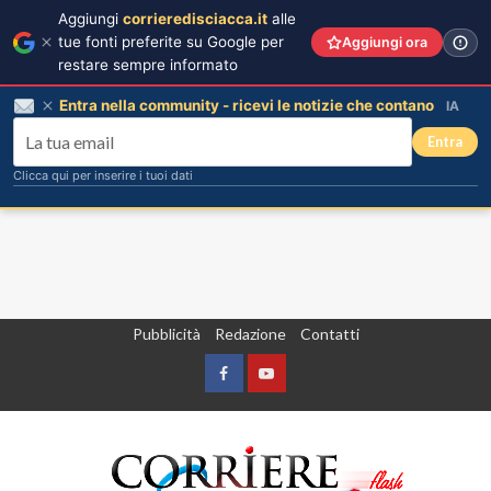
Aggiungi
corrieredisciacca.it
alle
tue fonti preferite su Google per
Aggiungi ora
restare sempre informato
Entra nella community - ricevi le notizie che contano
IA
Entra
Clicca qui per inserire i tuoi dati
Vai
Pubblicità
Redazione
Contatti
al
contenuto
Facebook
Yountube