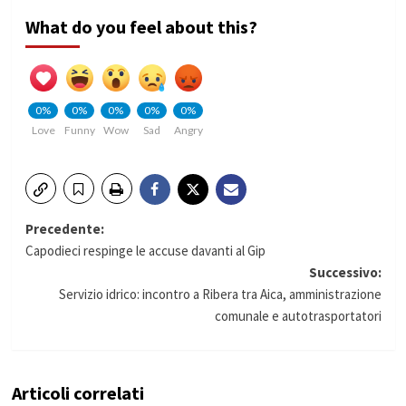
What do you feel about this?
0%
0%
0%
0%
0%
Love
Funny
Wow
Sad
Angry
Navigazione
Precedente:
Capodieci respinge le accuse davanti al Gip
articolo
Successivo:
Servizio idrico: incontro a Ribera tra Aica, amministrazione
comunale e autotrasportatori
Articoli correlati