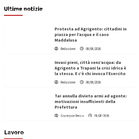
potenziata, qui solo promesse da anni”
Ultime notizie
Redazione
08/08/2026
Protesta ad Agrigento: cittadini in
piazza per l’acqua e il caso
Maddalusa
Redazione
08/08/2026
Invasi pieni, città senz’acqua: da
Agrigento a Trapani la crisi idrica è
la stessa. E c’è chi invoca l’Esercito
Redazione
08/08/2026
Tar annulla divieto armi ad agente:
motivazioni insufficienti della
Prefettura
L’ingegnere saccense Buscarnera partner chiave
Giuseppe Recca
08/08/2026
di un progetto transnazionale per la transizione
ecologica
Lavoro
Filippo Cardinale
21/06/2026