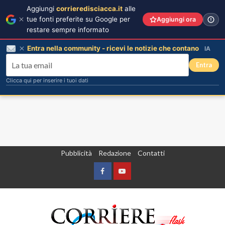
Aggiungi
corrieredisciacca.it
alle
tue fonti preferite su Google per
Aggiungi ora
restare sempre informato
Entra nella community - ricevi le notizie che contano
IA
Entra
Clicca qui per inserire i tuoi dati
Vai
Pubblicità
Redazione
Contatti
al
contenuto
Facebook
Yountube