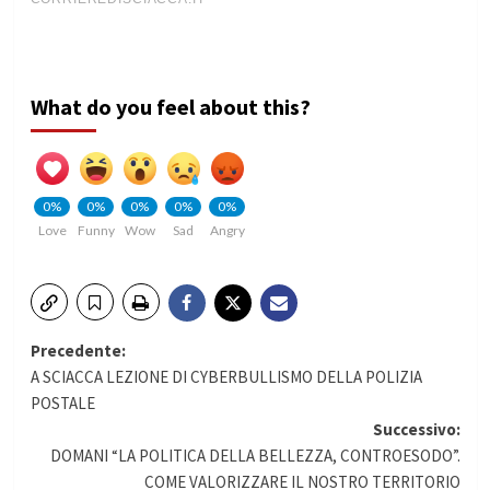
What do you feel about this?
0%
0%
0%
0%
0%
Love
Funny
Wow
Sad
Angry
Navigazione
Precedente:
A SCIACCA LEZIONE DI CYBERBULLISMO DELLA POLIZIA
articolo
POSTALE
Successivo:
DOMANI “LA POLITICA DELLA BELLEZZA, CONTROESODO”.
COME VALORIZZARE IL NOSTRO TERRITORIO