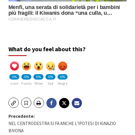
What do you feel about this?
0%
0%
0%
0%
0%
Love
Funny
Wow
Sad
Angry
Navigazione
Precedente:
NEL CENTRODESTRA SI FA ANCHE L’IPOTESI DI IGNAZIO
articolo
BIVONA