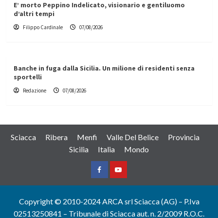
E’ morto Peppino Indelicato, visionario e gentiluomo
d’altri tempi
Filippo Cardinale
07/08/2026
Banche in fuga dalla Sicilia. Un milione di residenti senza
sportelli
Redazione
07/08/2026
Sciacca
Ribera
Menfi
Valle Del Belice
Provincia
Sicilia
Italia
Mondo
Facebook
Yountube
Copyright © 2010-2024 ARCA srl Sciacca (AG) – P.Iva
02513250841 – Tribunale di Sciacca aut. n. 2/2009 R.O.C.