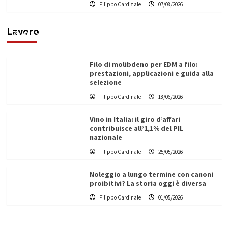
Filippo Cardinale
07/08/2026
di un progetto transnazionale per la transizione
ecologica
Lavoro
Filippo Cardinale
21/06/2026
Filo di molibdeno per EDM a filo:
prestazioni, applicazioni e guida alla
selezione
Filippo Cardinale
18/06/2026
Vino in Italia: il giro d’affari
contribuisce all’1,1% del PIL
nazionale
Filippo Cardinale
25/05/2026
Noleggio a lungo termine con canoni
proibitivi? La storia oggi è diversa
Filippo Cardinale
01/05/2026