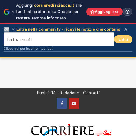
Aggiungi
corrieredisciacca.it
alle
tue fonti preferite su Google per
Aggiungi ora
restare sempre informato
Entra nella community - ricevi le notizie che contano
IA
Entra
Clicca qui per inserire i tuoi dati
Vai
Pubblicità
Redazione
Contatti
al
contenuto
Facebook
Yountube