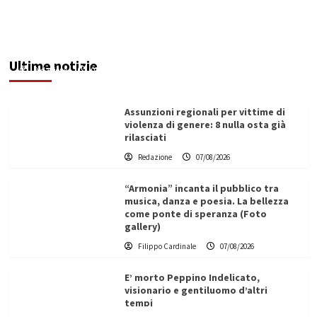
Addictus”, il viaggio di Leonardo Di Vita dentro
le fragilità dell’uomo conquista Santa
Margherita di Belìce
Ultime notizie
Redazione
07/08/2026
Assunzioni regionali per vittime di
violenza di genere: 8 nulla osta già
rilasciati
Redazione
07/08/2026
“Armonia” incanta il pubblico tra
musica, danza e poesia. La bellezza
come ponte di speranza (Foto
gallery)
Filippo Cardinale
07/08/2026
E’ morto Peppino Indelicato,
visionario e gentiluomo d’altri
tempi
L’ingegnere saccense Buscarnera partner chiave