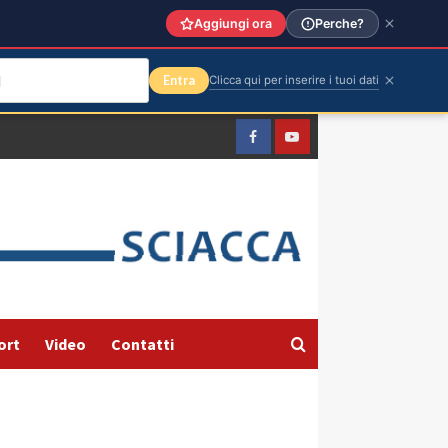
Aggiungi ora
Perche?
Entra
Clicca qui per inserire i tuoi dati
Facebook
Yountube
ort
Video
Contatti