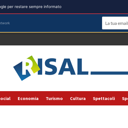
oogle per restare sempre informato
etwork
ocial
Economia
Turismo
Cultura
Spettacoli
Sp