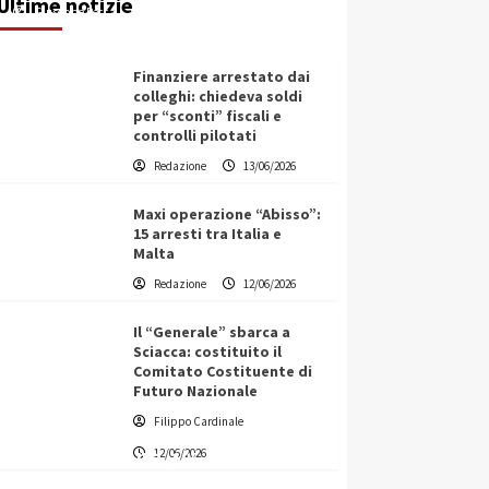
Ultime notizie
Giuseppe Recca
13/06/2026
Finanziere arrestato dai
colleghi: chiedeva soldi
per “sconti” fiscali e
controlli pilotati
Redazione
13/06/2026
Maxi operazione “Abisso”:
15 arresti tra Italia e
Malta
Redazione
12/06/2026
Il “Generale” sbarca a
Sciacca: costituito il
Comitato Costituente di
Futuro Nazionale
Filippo Cardinale
Vino in Italia: il giro d’affari
12/06/2026
contribuisce all’1,1% del PIL
nazionale