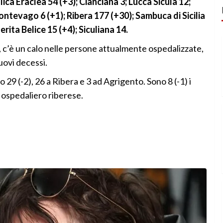
ica Eraclea 54 (+3); Cianciana 3; Lucca Sicula 12;
ntevago 6 (+1); Ribera 177 (+30); Sambuca di Sicilia
rita Belice 15 (+4); Siculiana 14.
, c’è un calo nelle persone attualmente ospedalizzate,
uovi decessi.
29 (-2), 26 a Ribera e 3 ad Agrigento. Sono 8 (-1) i
o ospedaliero riberese.