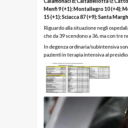
Calamonaci 8; Caltabellotta 0; Cattol
Menfi 9 (+1); Montallegro 10 (+4); Mo
15 (+1); Sciacca 87 (+9); Santa Marghe
Riguardo alla situazione negli ospedali
che da 39 scendono a 36, ma con tre n
In degenza ordinaria/subintensiva sono 
pazienti in terapia intensiva al presidi