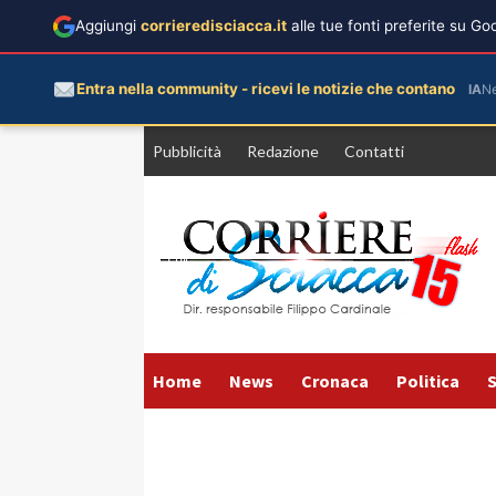
Aggiungi
corrieredisciacca.it
alle tue fonti preferite su G
Entra nella community - ricevi le notizie che contano
IA
N
Vai
Pubblicità
Redazione
Contatti
al
contenuto
Home
News
Cronaca
Politica
S