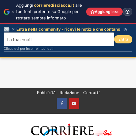
Aggiungi
corrieredisciacca.it
alle
tue fonti preferite su Google per
Aggiungi ora
restare sempre informato
Entra nella community - ricevi le notizie che contano
IA
Entra
Clicca qui per inserire i tuoi dati
Vai
Pubblicità
Redazione
Contatti
al
contenuto
Facebook
Yountube