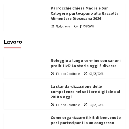
Parrocchie Chiesa Madre e San
Calogero partecipano alla Raccolta
Alimentare Diocesana 2026
Redazione
11/06/2026
Vino in Italia: il giro d’affari contribuisce
all’1,1% del PIL nazionale
Lavoro
Filippo Cardinale
25/05/2026
Noleggio a lungo termine con canoni
proibitivi? La storia oggi è diversa
Filippo Cardinale
01/05/2026
La standardizzazione delle
competenze nel settore digitale dal
2010 a oggi
Filippo Cardinale
23/04/2026
Come organizzare il kit di benvenuto
per i partecipanti a un congresso