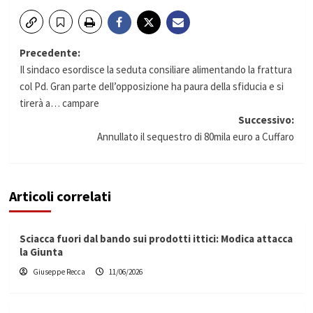
Navigazione
Precedente:
Il sindaco esordisce la seduta consiliare alimentando la frattura
articolo
col Pd. Gran parte dell’opposizione ha paura della sfiducia e si
tirerà a… campare
Successivo:
Annullato il sequestro di 80mila euro a Cuffaro
Articoli correlati
Sciacca fuori dal bando sui prodotti ittici: Modica attacca
la Giunta
Giuseppe Recca
11/06/2026