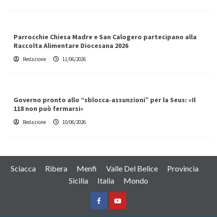
Parrocchie Chiesa Madre e San Calogero partecipano alla
Raccolta Alimentare Diocesana 2026
Redazione
11/06/2026
Governo pronto allo “sblocca‑assunzioni” per la Seus: «Il
118 non può fermarsi»
Redazione
10/06/2026
Sciacca
Ribera
Menfi
Valle Del Belice
Provincia
Sicilia
Italia
Mondo
Facebook
Yountube