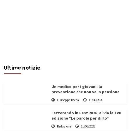
Sciacca fuori dal bando sui prodotti ittici:
Modica attacca la Giunta
Ultime notizie
Giuseppe Recca
11/06/2026
Un medico per i giovani: la
prevenzione che non va in pensione
Giuseppe Recca
11/06/2026
Letterando in Fest 2026, al via la XVII
edizione “Le parole per dirlo”
Redazione
11/06/2026