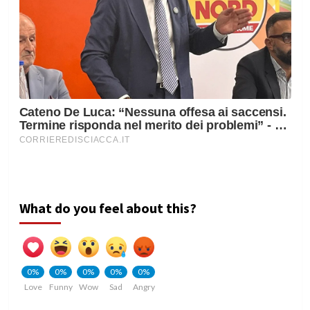
What do you feel about this?
0%
0%
0%
0%
0%
Love
Funny
Wow
Sad
Angry