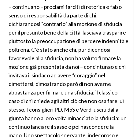
– continuano – proclami farciti di retorica e falso
senso di responsabilità da parte di chi,
dichiarandosi “contrario” alla mozione di sfiducia
per il presunto bene della città, lasciava trasparire
piuttosto la preoccupazione di perdere indennità e
poltrona. C’è stato anche chi, pur dicendosi
favorevole alla sfiducia, non ha voluto firmare la
mozione già presentata da noi – concintunao e chi
invitava il sindaco ad avere “coraggio” nel
dimettersi, dimostrando però di non averne
abbastanza per firmare una sfiducia: il classico
caso di chi chiede agli altri ciò che non osa fare lui
stesso. I consiglieri PD, M5S e Verdi usciti dalla
giunta hanno a loro volta minacciato la sfiducia: un
continuo lanciare il sasso e poi nascondere la
mano. Uno spettacolo snervante, indecoroso e