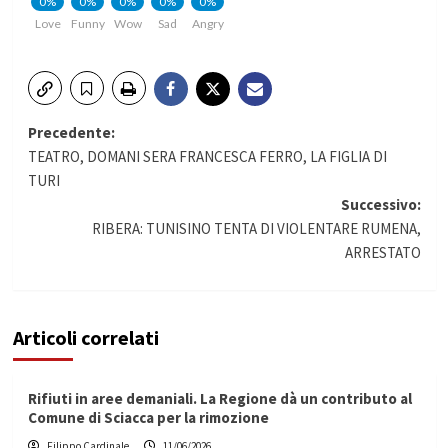
0%
0%
0%
0%
0%
Love
Funny
Wow
Sad
Angry
Navigazione
Precedente:
TEATRO, DOMANI SERA FRANCESCA FERRO, LA FIGLIA DI
articolo
TURI
Successivo:
RIBERA: TUNISINO TENTA DI VIOLENTARE RUMENA,
ARRESTATO
Articoli correlati
Rifiuti in aree demaniali. La Regione dà un contributo al
Comune di Sciacca per la rimozione
Filippo Cardinale
11/06/2026