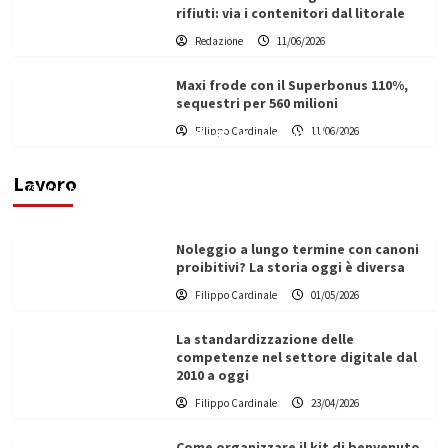
rifiuti: via i contenitori dal litorale
Redazione
11/06/2026
Maxi frode con il Superbonus 110%,
sequestri per 560 milioni
Filippo Cardinale
11/06/2026
Vino in Italia: il giro d’affari contribuisce
all’1,1% del PIL nazionale
Lavoro
Filippo Cardinale
25/05/2026
Noleggio a lungo termine con canoni
proibitivi? La storia oggi è diversa
Filippo Cardinale
01/05/2026
La standardizzazione delle
competenze nel settore digitale dal
2010 a oggi
Filippo Cardinale
23/04/2026
Come organizzare il kit di benvenuto