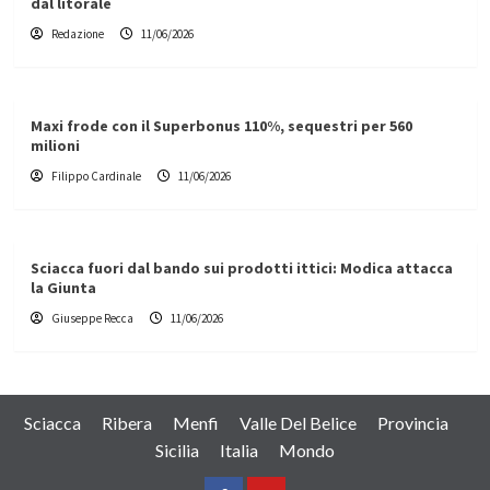
dal litorale
Redazione
11/06/2026
Maxi frode con il Superbonus 110%, sequestri per 560
milioni
Filippo Cardinale
11/06/2026
Sciacca fuori dal bando sui prodotti ittici: Modica attacca
la Giunta
Giuseppe Recca
11/06/2026
Sciacca
Ribera
Menfi
Valle Del Belice
Provincia
Sicilia
Italia
Mondo