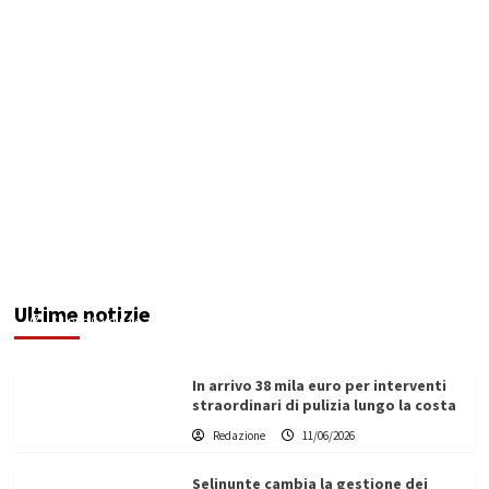
Rifiuti in aree demaniali. La Regione dà un
contributo al Comune di Sciacca per la
rimozione
Ultime notizie
Filippo Cardinale
11/06/2026
In arrivo 38 mila euro per interventi
straordinari di pulizia lungo la costa
Redazione
11/06/2026
Selinunte cambia la gestione dei