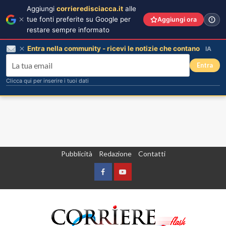
Aggiungi
corrieredisciacca.it
alle
tue fonti preferite su Google per
Aggiungi ora
restare sempre informato
Entra nella community - ricevi le notizie che contano
IA
Entra
Clicca qui per inserire i tuoi dati
Vai
Pubblicità
Redazione
Contatti
al
contenuto
Facebook
Yountube