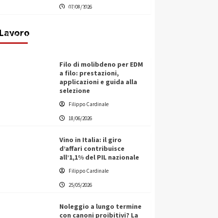
07/08/2026
transnazionale per la transizione
ecologica
Lavoro
Filippo Cardinale
21/06/2026
Filo di molibdeno per EDM
a filo: prestazioni,
applicazioni e guida alla
selezione
Filippo Cardinale
18/06/2026
Vino in Italia: il giro
d’affari contribuisce
all’1,1% del PIL nazionale
Filippo Cardinale
25/05/2026
Noleggio a lungo termine
con canoni proibitivi? La