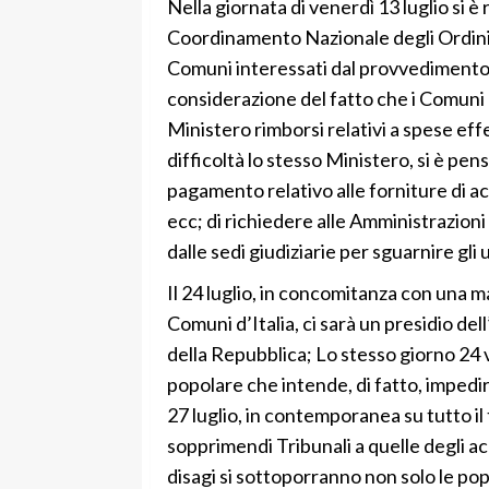
Nella giornata di venerdì 13 luglio si è
Coordinamento Nazionale degli Ordini F
Comuni interessati dal provvedimento s
considerazione del fatto che i Comuni 
Ministero rimborsi relativi a spese effe
difficoltà lo stesso Ministero, si è pe
pagamento relativo alle forniture di acq
ecc; di richiedere alle Amministrazioni
dalle sedi giudiziarie per sguarnire gli u
Il 24 luglio, in concomitanza con una 
Comuni d’Italia, ci sarà un presidio d
della Repubblica; Lo stesso giorno 24 v
popolare che intende, di fatto, impedir
27 luglio, in contemporanea su tutto il 
sopprimendi Tribunali a quelle degli ac
disagi si sottoporranno non solo le p