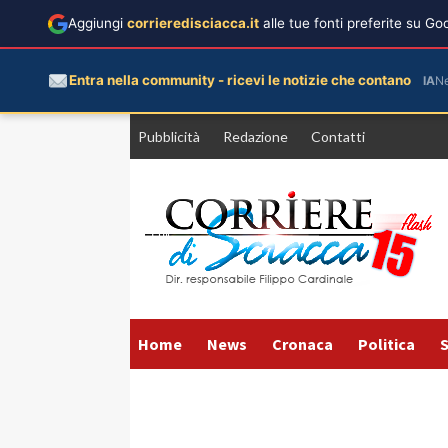
Aggiungi
corrieredisciacca.it
alle tue fonti preferite su G
Entra nella community - ricevi le notizie che contano
IA
N
Vai
Pubblicità
Redazione
Contatti
al
contenuto
Home
News
Cronaca
Politica
S