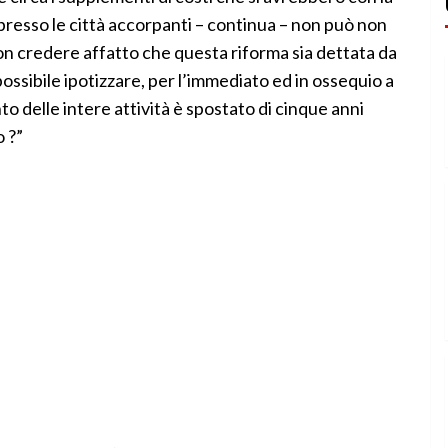
 presso le città accorpanti – continua – non può non
non credere affatto che questa riforma sia dettata da
ssibile ipotizzare, per l’immediato ed in ossequio a
to delle intere attività è spostato di cinque anni
 ?”