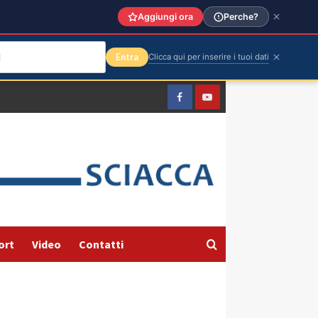
Aggiungi ora
Perche?
Entra
Clicca qui per inserire i tuoi dati
Facebook
Yountube
ort
Video
Contatti