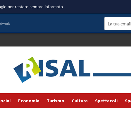
oogle per restare sempre informato
etwork
ocial
Economia
Turismo
Cultura
Spettacoli
Sp