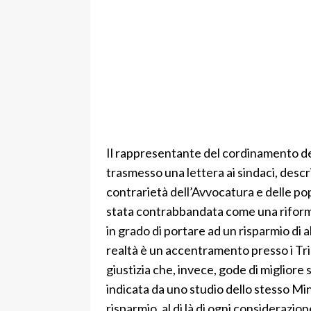
Il rappresentante del cordinamento deg
trasmesso una lettera ai sindaci, desc
contrarietà dell’Avvocatura e delle po
stata contrabbandata come una riforma 
in grado di portare ad un risparmio di a
realtà è un accentramento presso i Trib
giustizia che, invece, gode di migliore 
indicata da uno studio dello stesso Mini
risparmio, al di là di ogni considerazio