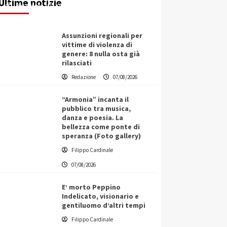
Ultime notizie
Redazione
07/08/2026
Assunzioni regionali per
vittime di violenza di
genere: 8 nulla osta già
rilasciati
Redazione
07/08/2026
“Armonia” incanta il
pubblico tra musica,
danza e poesia. La
bellezza come ponte di
speranza (Foto gallery)
Filippo Cardinale
07/08/2026
E’ morto Peppino
Indelicato, visionario e
gentiluomo d’altri tempi
L’ingegnere saccense Buscarnera
Filippo Cardinale
partner chiave di un progetto