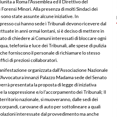
 riunita a Roma l’Assemblea ed il Direttivo del
orensi Minori. Alla presenza di molti Sindaci dei
ono state assunte alcune iniziative. In
presso cui hanno sede i Tribunali devono ricevere dal
ttuate in anni ormai lontani, si è deciso di mettere in
nsato di chiedere ai Comuni interessati di bloccare ogni
ua, telefonia e luce dei Tribunali, alle spese di pulizia
 che forniscono il personale di richiamare lo stesso
ffici di preziosi collaboratori.
manifestazione organizzata dall’Associazione Nazionale
ell’Avvocatura innanzi Palazzo Madama sede del Senato
errà presentata la proposta di legge di iniziativa
e la soppressione e/o l’accorpamento dei Tribunali; Il
territorio nazionale, si muoveranno, dalle sedi dei
corpandi, carovane di auto per sottolineare a quali
opolazioni interessate dal provvedimento ma anche