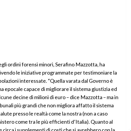
li ordini forensi minori, Serafino Mazzotta, ha
rivendo le iniziative programmate per testimoniare la
polazioni interessate. “Quella varata dal Governo è
epocale capace di migliorare il sistema giustizia ed
lcune decine di milioni di euro – dice Mazzotta – ma in
unali più grandi che non migliora affatto il sistema
salute presso le realtà come la nostra (non a caso
stero come tra le più efficienti d’Italia). Quanto al
ne circa i supplementi di costi che si avrebbero con la