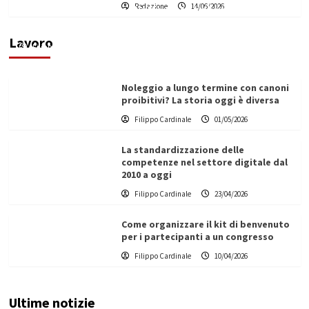
Redazione
14/06/2026
Vino in Italia: il giro d’affari contribuisce
all’1,1% del PIL nazionale
Lavoro
Filippo Cardinale
25/05/2026
Noleggio a lungo termine con canoni
proibitivi? La storia oggi è diversa
Filippo Cardinale
01/05/2026
La standardizzazione delle
competenze nel settore digitale dal
2010 a oggi
Filippo Cardinale
23/04/2026
Come organizzare il kit di benvenuto
per i partecipanti a un congresso
Filippo Cardinale
10/04/2026
Ultime notizie