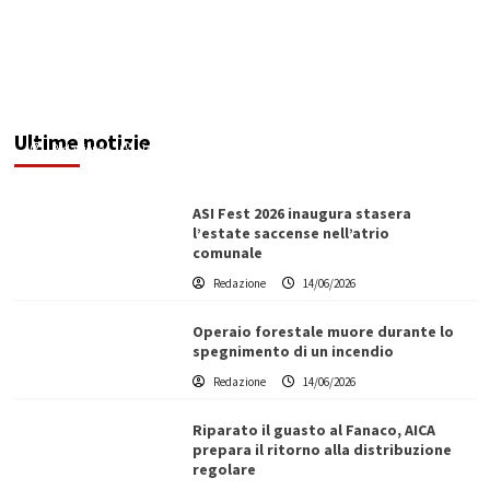
Tragedia in spiaggia: muore bimba di 7 anni
Ultime notizie
Redazione
14/06/2026
ASI Fest 2026 inaugura stasera
l’estate saccense nell’atrio
comunale
Redazione
14/06/2026
Operaio forestale muore durante lo
spegnimento di un incendio
Redazione
14/06/2026
Riparato il guasto al Fanaco, AICA
prepara il ritorno alla distribuzione
regolare