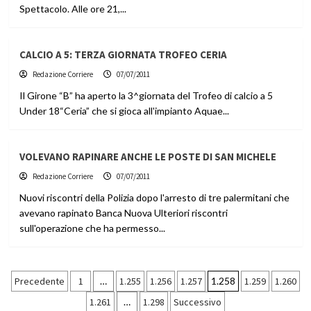
Spettacolo. Alle ore 21,...
CALCIO A 5: TERZA GIORNATA TROFEO CERIA
Redazione Corriere
07/07/2011
Il Girone “B” ha aperto la 3^giornata del Trofeo di calcio a 5
Under 18“Ceria” che si gioca all'impianto Aquae...
VOLEVANO RAPINARE ANCHE LE POSTE DI SAN MICHELE
Redazione Corriere
07/07/2011
Nuovi riscontri della Polizia dopo l'arresto di tre palermitani che
avevano rapinato Banca Nuova Ulteriori riscontri
sull'operazione che ha permesso...
Paginazione
Precedente
1
…
1.255
1.256
1.257
1.258
1.259
1.260
1.261
…
1.298
Successivo
degli