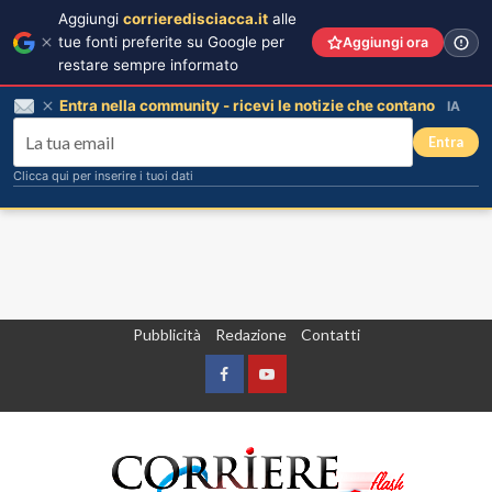
Aggiungi
corrieredisciacca.it
alle
tue fonti preferite su Google per
Aggiungi ora
restare sempre informato
Entra nella community - ricevi le notizie che contano
IA
Entra
Clicca qui per inserire i tuoi dati
Vai
Pubblicità
Redazione
Contatti
al
contenuto
Facebook
Yountube