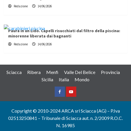
Redazione
14/06/2026
Paura in un Lido. Capelli risucchiati dal filtro della piscina:
minorenne liberata dai bagnanti
Redazione
14/06/2026
Sciacca
Ribera
Menfi
Valle Del Belice
Provincia
Sicilia
Italia
Mondo
Facebook
Yountube
Copyright © 2010-2024 ARCA srl Sciacca (AG) – P.Iva
02513250841 – Tribunale di Sciacca aut. n. 2/2009 R.O.C.
N. 16985