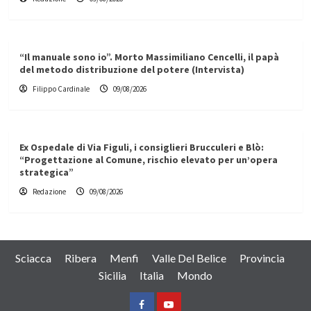
“Il manuale sono io”. Morto Massimiliano Cencelli, il papà
del metodo distribuzione del potere (Intervista)
Filippo Cardinale
09/08/2026
Ex Ospedale di Via Figuli, i consiglieri Brucculeri e Blò:
“Progettazione al Comune, rischio elevato per un’opera
strategica”
Redazione
09/08/2026
Sciacca
Ribera
Menfi
Valle Del Belice
Provincia
Sicilia
Italia
Mondo