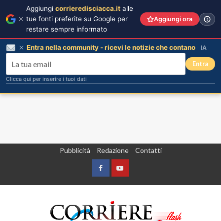
Aggiungi
corrieredisciacca.it
alle
tue fonti preferite su Google per
Aggiungi ora
restare sempre informato
Entra nella community - ricevi le notizie che contano
IA
Entra
Clicca qui per inserire i tuoi dati
Vai
Pubblicità
Redazione
Contatti
al
contenuto
Facebook
Yountube