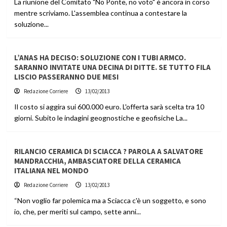
La riunione del Comitato "No Ponte, no voto" è ancora in corso
mentre scriviamo. L'assemblea continua a contestare la
soluzione...
L’ANAS HA DECISO: SOLUZIONE CON I TUBI ARMCO.
SARANNO INVITATE UNA DECINA DI DITTE. SE TUTTO FILA
LISCIO PASSERANNO DUE MESI
Redazione Corriere
13/02/2013
Il costo si aggira sui 600.000 euro. L'offerta sarà scelta tra 10
giorni. Subito le indagini geognostiche e geofisiche La...
RILANCIO CERAMICA DI SCIACCA ? PAROLA A SALVATORE
MANDRACCHIA, AMBASCIATORE DELLA CERAMICA
ITALIANA NEL MONDO
Redazione Corriere
13/02/2013
“Non voglio far polemica ma a Sciacca c'è un soggetto, e sono
io, che, per meriti sul campo, sette anni...