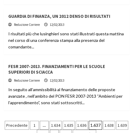
GUARDIA DI FINANZA, UN 2012 DENSO DI RISULTATI
Redazione Corriere
12/02/2013
I risultati più che lusinghieri sono stati illustrati questa mattina
nel corso di una conferenza stampa alla presenza del
comandante...
FESR 2007-2013. FINANZIAMENTI PER LE SCUOLE
SUPERIORI DI SCIACCA
Redazione Corriere
12/02/2013
In seguito all’ammissibilità al finanziamento delle proposte
avanzate , nell’ambito del PON FESR 2007-2013 “Ambienti per
l’apprendimento”, sono stati sottoscritti...
Paginazione
Precedente
1
…
1.634
1.635
1.636
1.637
1.638
1.639