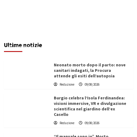
Lampedusa, giovane regista muore falciato da
un gommone. Omicidio nautico
Ultime notizie
Filippo Cardinale
09/08/2026
Neonato morto dopo il parto: nove
sanitari indagati, la Procura
attende gli esiti dell’autopsia
Redazione
09/08/2026
Burgio celebra l’Isola Ferdinandea:
visioni immersive, VR e divulgazione
scientifica nel giardino dell’ex
Casello
Redazione
09/08/2026
“Il manuale sono io”. Morto