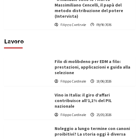
Massimiliano Cencelli, il papà del
metodo distribuzione del potere
(Intervista)
L’ingegnere saccense Buscarnera partner chiave
Filippo Cardinale
09/08/2026
di un progetto transnazionale per la transizione
ecologica
Lavoro
Filippo Cardinale
21/06/2026
Filo di molibdeno per EDM a filo:
prestazioni, applicazioni e guida alla
selezione
Filippo Cardinale
18/06/2026
Vino in Italia: il giro d’affari
contribuisce all’1,1% del PIL
nazionale
Filippo Cardinale
25/05/2026
Noleggio a lungo termine con canoni
proibitivi? La storia oggi è diversa