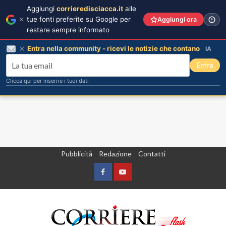
Aggiungi
corrieredisciacca.it
alle
tue fonti preferite su Google per
Aggiungi ora
restare sempre informato
Entra nella community - ricevi le notizie che contano
IA
Entra
Clicca qui per inserire i tuoi dati
Vai
Pubblicità
Redazione
Contatti
al
contenuto
Facebook
Yountube