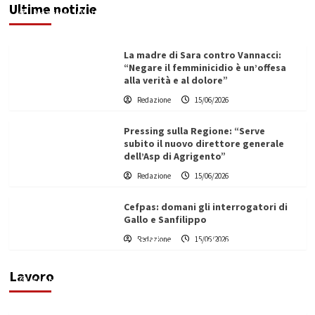
Ultime notizie
Redazione
15/06/2026
La madre di Sara contro Vannacci:
“Negare il femminicidio è un’offesa
alla verità e al dolore”
Redazione
15/06/2026
Pressing sulla Regione: “Serve
subito il nuovo direttore generale
dell’Asp di Agrigento”
Redazione
15/06/2026
Cefpas: domani gli interrogatori di
Gallo e Sanfilippo
Redazione
15/06/2026
Vino in Italia: il giro d’affari contribuisce
all’1,1% del PIL nazionale
Lavoro
Filippo Cardinale
25/05/2026