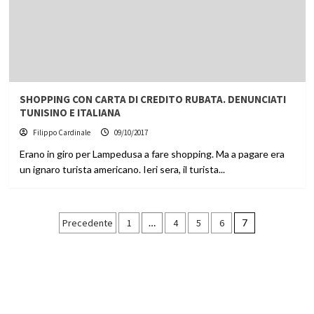
SHOPPING CON CARTA DI CREDITO RUBATA. DENUNCIATI
TUNISINO E ITALIANA
Filippo Cardinale
09/10/2017
Erano in giro per Lampedusa a fare shopping. Ma a pagare era
un ignaro turista americano. Ieri sera, il turista...
Paginazione
Precedente
1
…
4
5
6
7
degli
articoli