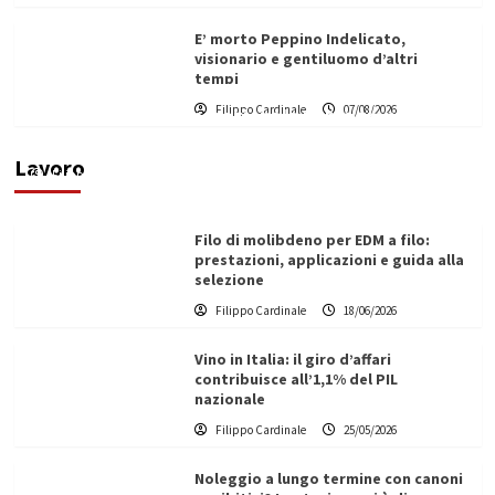
E’ morto Peppino Indelicato,
visionario e gentiluomo d’altri
tempi
L’ingegnere saccense Buscarnera partner chiave
Filippo Cardinale
07/08/2026
di un progetto transnazionale per la transizione
ecologica
Lavoro
Filippo Cardinale
21/06/2026
Filo di molibdeno per EDM a filo:
prestazioni, applicazioni e guida alla
selezione
Filippo Cardinale
18/06/2026
Vino in Italia: il giro d’affari
contribuisce all’1,1% del PIL
nazionale
Filippo Cardinale
25/05/2026
Noleggio a lungo termine con canoni