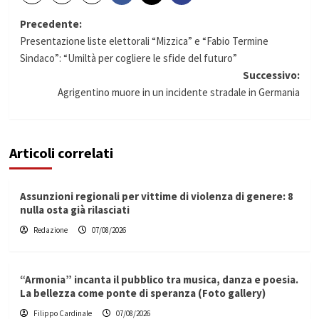
Navigazione
Precedente:
Presentazione liste elettorali “Mizzica” e “Fabio Termine
articolo
Sindaco”: “Umiltà per cogliere le sfide del futuro”
Successivo:
Agrigentino muore in un incidente stradale in Germania
Articoli correlati
Assunzioni regionali per vittime di violenza di genere: 8
nulla osta già rilasciati
Redazione
07/08/2026
“Armonia” incanta il pubblico tra musica, danza e poesia.
La bellezza come ponte di speranza (Foto gallery)
Filippo Cardinale
07/08/2026