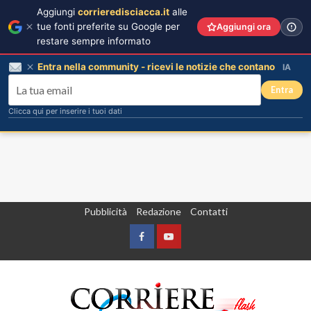
Aggiungi
corrieredisciacca.it
alle
tue fonti preferite su Google per
Aggiungi ora
restare sempre informato
Entra nella community - ricevi le notizie che contano
IA
Entra
Clicca qui per inserire i tuoi dati
Vai
Pubblicità
Redazione
Contatti
al
contenuto
Facebook
Yountube