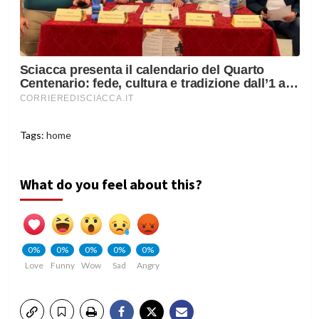
Tags:
home
What do you feel about this?
0%
0%
0%
0%
0%
Love
Funny
Wow
Sad
Angry