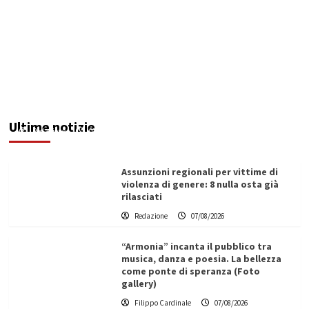
Addictus”, il viaggio di Leonardo Di Vita dentro
le fragilità dell’uomo conquista Santa
Margherita di Belìce
Ultime notizie
Redazione
07/08/2026
Assunzioni regionali per vittime di
violenza di genere: 8 nulla osta già
rilasciati
Redazione
07/08/2026
“Armonia” incanta il pubblico tra
musica, danza e poesia. La bellezza
come ponte di speranza (Foto
gallery)
Filippo Cardinale
07/08/2026