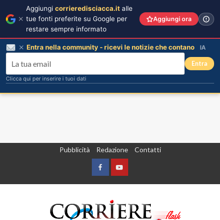
Aggiungi
corrieredisciacca.it
alle
tue fonti preferite su Google per
Aggiungi ora
restare sempre informato
Entra nella community - ricevi le notizie che contano
IA
Entra
Clicca qui per inserire i tuoi dati
Vai
Pubblicità
Redazione
Contatti
al
contenuto
Facebook
Yountube