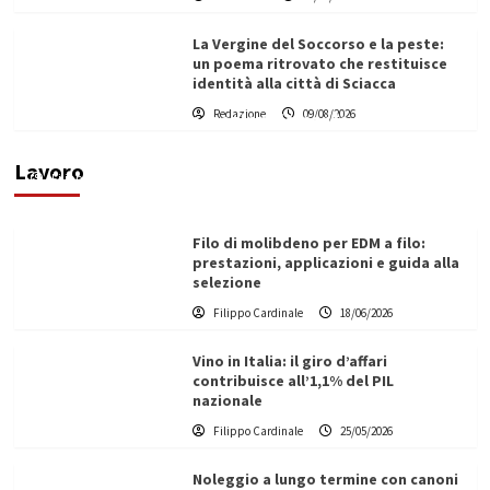
La Vergine del Soccorso e la peste:
un poema ritrovato che restituisce
identità alla città di Sciacca
L’ingegnere saccense Buscarnera partner chiave
Redazione
09/08/2026
di un progetto transnazionale per la transizione
ecologica
Lavoro
Filippo Cardinale
21/06/2026
Filo di molibdeno per EDM a filo:
prestazioni, applicazioni e guida alla
selezione
Filippo Cardinale
18/06/2026
Vino in Italia: il giro d’affari
contribuisce all’1,1% del PIL
nazionale
Filippo Cardinale
25/05/2026
Noleggio a lungo termine con canoni