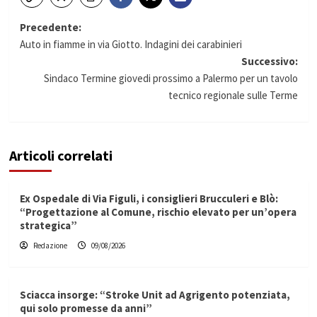
Navigazione
Precedente:
Auto in fiamme in via Giotto. Indagini dei carabinieri
articolo
Successivo:
Sindaco Termine giovedi prossimo a Palermo per un tavolo
tecnico regionale sulle Terme
Articoli correlati
Ex Ospedale di Via Figuli, i consiglieri Brucculeri e Blò:
“Progettazione al Comune, rischio elevato per un’opera
strategica”
Redazione
09/08/2026
Sciacca insorge: “Stroke Unit ad Agrigento potenziata,
qui solo promesse da anni”