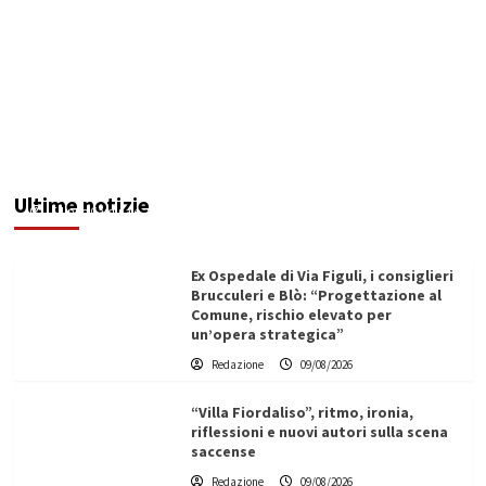
“Il manuale sono io”. Morto Massimiliano
Cencelli, il papà del metodo distribuzione del
potere (Intervista)
Ultime notizie
Filippo Cardinale
09/08/2026
Ex Ospedale di Via Figuli, i consiglieri
Brucculeri e Blò: “Progettazione al
Comune, rischio elevato per
un’opera strategica”
Redazione
09/08/2026
“Villa Fiordaliso”, ritmo, ironia,
riflessioni e nuovi autori sulla scena
saccense
Redazione
09/08/2026