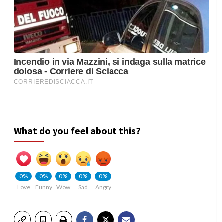
What do you feel about this?
0%
0%
0%
0%
0%
Love
Funny
Wow
Sad
Angry