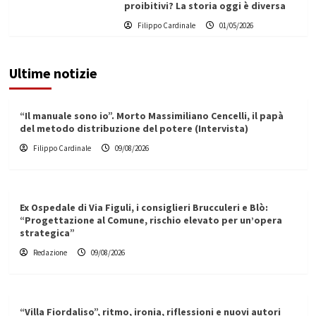
proibitivi? La storia oggi è diversa
Filippo Cardinale
01/05/2026
Ultime notizie
“Il manuale sono io”. Morto Massimiliano Cencelli, il papà
del metodo distribuzione del potere (Intervista)
Filippo Cardinale
09/08/2026
Ex Ospedale di Via Figuli, i consiglieri Brucculeri e Blò:
“Progettazione al Comune, rischio elevato per un’opera
strategica”
Redazione
09/08/2026
“Villa Fiordaliso”, ritmo, ironia, riflessioni e nuovi autori