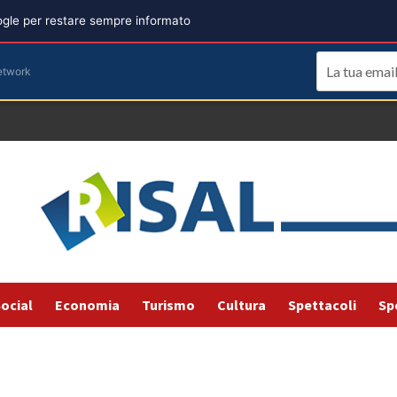
oogle per restare sempre informato
etwork
ocial
Economia
Turismo
Cultura
Spettacoli
Sp