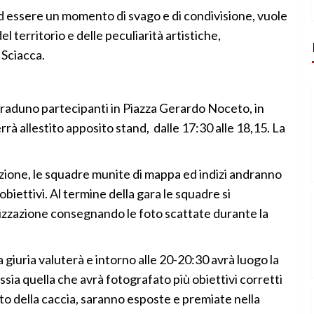
 ad essere un momento di svago e di condivisione, vuole
territorio e delle peculiarità artistiche,
 Sciacca.
on raduno partecipanti in Piazza Gerardo Noceto, in
rrà allestito apposito stand, dalle 17:30 alle 18,15. La
rizione, le squadre munite di mappa ed indizi andranno
 obiettivi. Al termine della gara le squadre si
izzazione consegnando le foto scattate durante la
giuria valuterà e intorno alle 20-20:30 avrà luogo la
ssia quella che avrà fotografato più obiettivi corretti
oto della caccia, saranno esposte e premiate nella