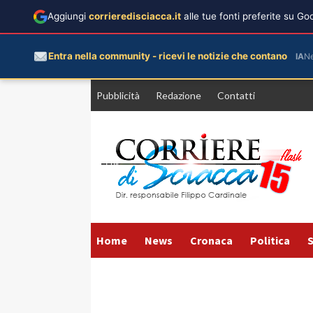
Aggiungi
corrieredisciacca.it
alle tue fonti preferite su G
Entra nella community - ricevi le notizie che contano
IA
N
Vai
Pubblicità
Redazione
Contatti
al
contenuto
Home
News
Cronaca
Politica
S