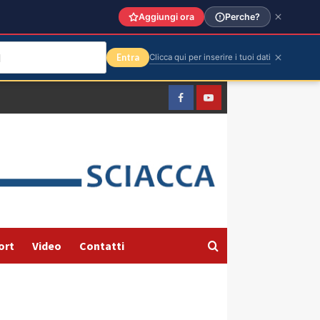
Aggiungi ora
Perche?
Entra
Clicca qui per inserire i tuoi dati
Facebook
Yountube
ort
Video
Contatti