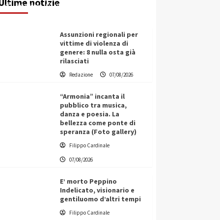
Ultime notizie
Redazione
07/08/2026
Assunzioni regionali per
vittime di violenza di
genere: 8 nulla osta già
rilasciati
Redazione
07/08/2026
“Armonia” incanta il
pubblico tra musica,
danza e poesia. La
bellezza come ponte di
speranza (Foto gallery)
Filippo Cardinale
07/08/2026
E’ morto Peppino
Indelicato, visionario e
gentiluomo d’altri tempi
L’ingegnere saccense Buscarnera
Filippo Cardinale
partner chiave di un progetto