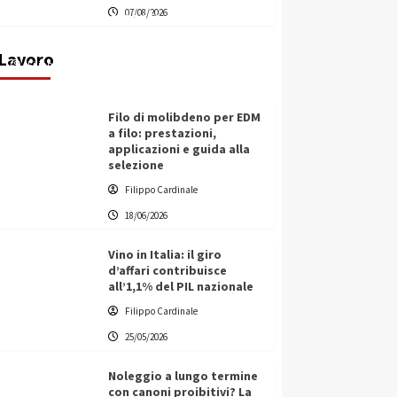
07/08/2026
transnazionale per la transizione
ecologica
Lavoro
Filippo Cardinale
21/06/2026
Filo di molibdeno per EDM
a filo: prestazioni,
applicazioni e guida alla
selezione
Filippo Cardinale
18/06/2026
Vino in Italia: il giro
d’affari contribuisce
all’1,1% del PIL nazionale
Filippo Cardinale
25/05/2026
Noleggio a lungo termine
con canoni proibitivi? La