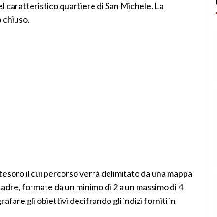
nel caratteristico quartiere di San Michele. La
 chiuso.
l tesoro il cui percorso verrà delimitato da una mappa
uadre, formate da un minimo di 2 a un massimo di 4
are gli obiettivi decifrando gli indizi forniti in