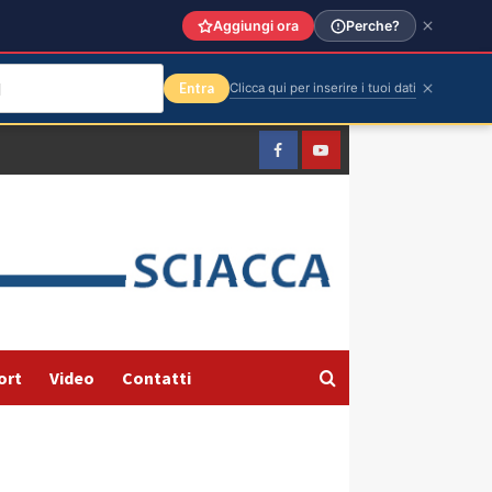
Aggiungi ora
Perche?
Entra
Clicca qui per inserire i tuoi dati
Facebook
Yountube
ort
Video
Contatti