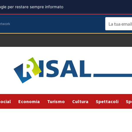
oogle per restare sempre informato
etwork
ocial
Economia
Turismo
Cultura
Spettacoli
Sp