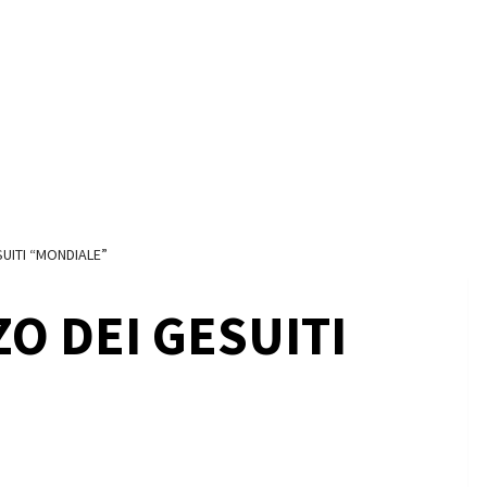
UITI “MONDIALE”
O DEI GESUITI