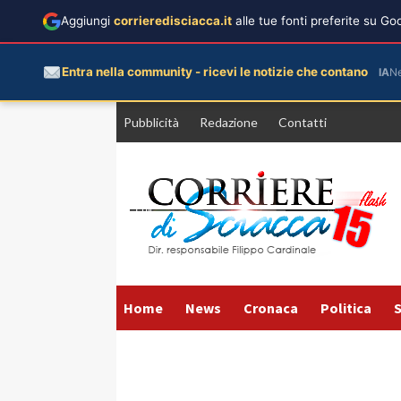
Aggiungi
corrieredisciacca.it
alle tue fonti preferite su G
Entra nella community - ricevi le notizie che contano
IA
N
Vai
Pubblicità
Redazione
Contatti
al
contenuto
Home
News
Cronaca
Politica
S