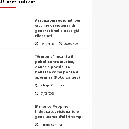
Ultime notizie
Redazione
07/08/2026
Assunzioni regionali per
vittime di violenza di
genere: 8 nulla osta già
rilasciati
Redazione
07/08/2026
“Armonia” incanta il
pubblico tra musica,
danza e poesia. La
bellezza come ponte di
speranza (Foto gallery)
Filippo Cardinale
07/08/2026
E’ morto Peppino
Indelicato, visionario e
gentiluomo d’altri tempi
L’ingegnere saccense Buscarnera
Filippo Cardinale
partner chiave di un progetto