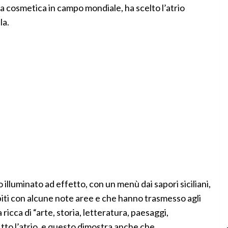
 cosmetica in campo mondiale, ha scelto l’atrio
la.
 illuminato ad effetto, con un menù dai sapori siciliani,
ibiti con alcune note aree e che hanno trasmesso agli
ra ricca di “arte, storia, letteratura, paesaggi,
itto l’atrio, e questo dimostra anche che