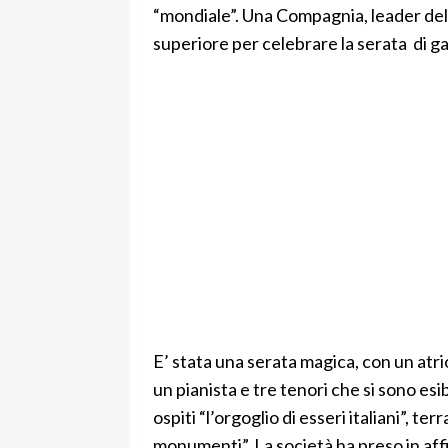
“mondiale”. Una Compagnia, leader dela
superiore per celebrare la serata di ga
E’ stata una serata magica, con un atrio
un pianista e tre tenori che si sono es
ospiti “l’orgoglio di esseri italiani”, ter
monumenti”. La società ha preso in aff