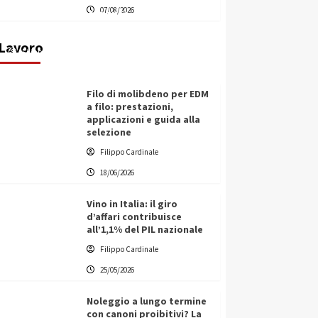
07/08/2026
transnazionale per la transizione
ecologica
Lavoro
Filippo Cardinale
21/06/2026
Filo di molibdeno per EDM
a filo: prestazioni,
applicazioni e guida alla
selezione
Filippo Cardinale
18/06/2026
Vino in Italia: il giro
d’affari contribuisce
all’1,1% del PIL nazionale
Filippo Cardinale
25/05/2026
Noleggio a lungo termine
con canoni proibitivi? La