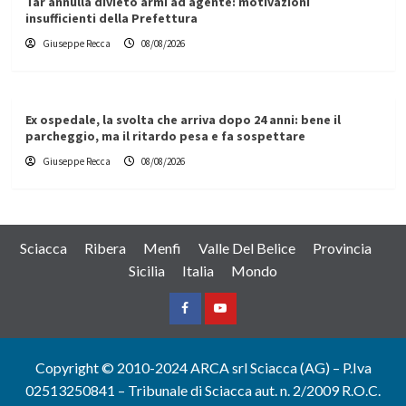
Tar annulla divieto armi ad agente: motivazioni
insufficienti della Prefettura
Giuseppe Recca
08/08/2026
Ex ospedale, la svolta che arriva dopo 24 anni: bene il
parcheggio, ma il ritardo pesa e fa sospettare
Giuseppe Recca
08/08/2026
Sciacca
Ribera
Menfi
Valle Del Belice
Provincia
Sicilia
Italia
Mondo
Facebook
Yountube
Copyright © 2010-2024 ARCA srl Sciacca (AG) – P.Iva
02513250841 – Tribunale di Sciacca aut. n. 2/2009 R.O.C.