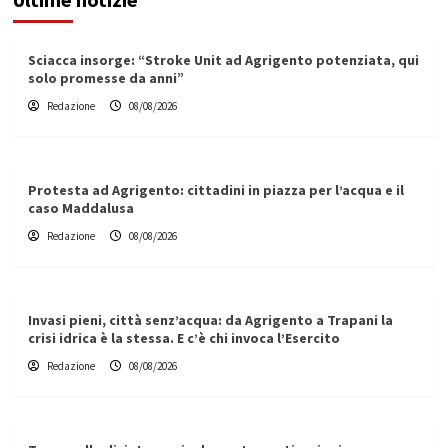
Sciacca insorge: “Stroke Unit ad Agrigento potenziata, qui
solo promesse da anni”
Redazione
08/08/2026
Protesta ad Agrigento: cittadini in piazza per l’acqua e il
caso Maddalusa
Redazione
08/08/2026
Invasi pieni, città senz’acqua: da Agrigento a Trapani la
crisi idrica è la stessa. E c’è chi invoca l’Esercito
Redazione
08/08/2026