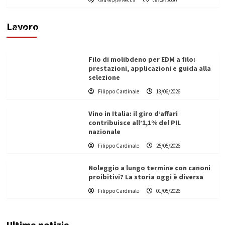
di un progetto transnazionale per la transizione
ecologica
Lavoro
Filippo Cardinale
21/06/2026
Filo di molibdeno per EDM a filo:
prestazioni, applicazioni e guida alla
selezione
Filippo Cardinale
18/06/2026
Vino in Italia: il giro d’affari
contribuisce all’1,1% del PIL
nazionale
Filippo Cardinale
25/05/2026
Noleggio a lungo termine con canoni
proibitivi? La storia oggi è diversa
Filippo Cardinale
01/05/2026
Ultime notizie