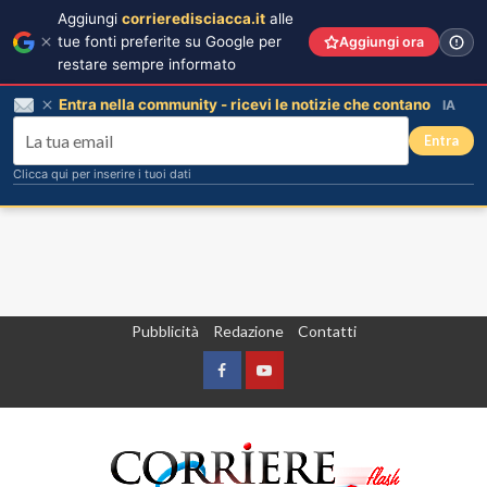
Aggiungi
corrieredisciacca.it
alle
tue fonti preferite su Google per
Aggiungi ora
restare sempre informato
Entra nella community - ricevi le notizie che contano
IA
Entra
Clicca qui per inserire i tuoi dati
Vai
Pubblicità
Redazione
Contatti
al
contenuto
Facebook
Yountube