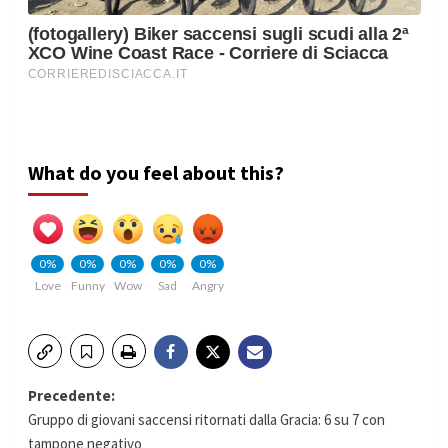
What do you feel about this?
0%
0%
0%
0%
0%
Love
Funny
Wow
Sad
Angry
Navigazione
Precedente:
Gruppo di giovani saccensi ritornati dalla Gracia: 6 su 7 con
articolo
tampone negativo