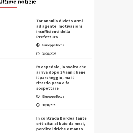
Ultime notizie
Redazione
08/08/2026
Tar annulla divieto armi
ad agente: motivazioni
insufficienti della
Prefettura
Giuseppe Recca
08/08/2026
Ex ospedale, la svolta che
arriva dopo 24 anni: bene
il parcheggio, ma il
ritardo pesa e fa
sospettare
Giuseppe Recca
08/08/2026
In contrada Bordea tante
criticità: al buio da mesi,
perdite idriche e manto