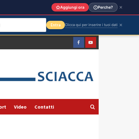
Aggiungi ora
Perche?
Entra
Clicca qui per inserire i tuoi dati
Facebook
Yountube
ort
Video
Contatti