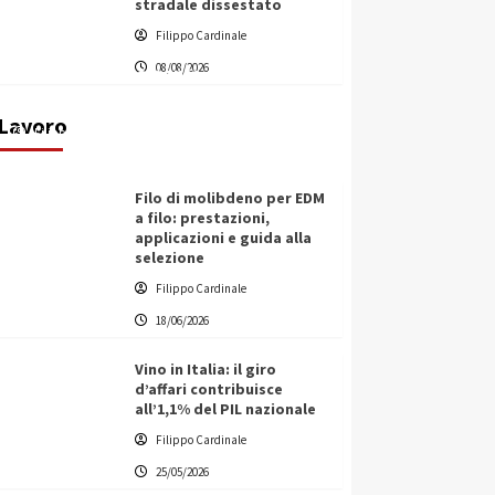
stradale dissestato
L’ingegnere saccense Buscarnera
Filippo Cardinale
partner chiave di un progetto
08/08/2026
transnazionale per la transizione
ecologica
Lavoro
Filippo Cardinale
21/06/2026
Filo di molibdeno per EDM
a filo: prestazioni,
applicazioni e guida alla
selezione
Filippo Cardinale
18/06/2026
Vino in Italia: il giro
d’affari contribuisce
all’1,1% del PIL nazionale
Filippo Cardinale
25/05/2026