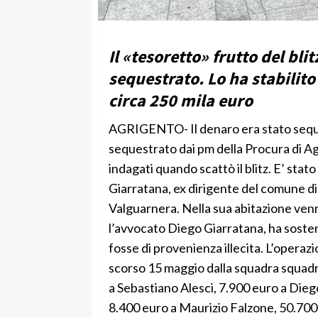
Il «tesoretto» frutto del bl
sequestrato. Lo ha stabilito 
circa 250 mila euro
AGRIGENTO- Il denaro era stato sequ
sequestrato dai pm della Procura di Agri
indagati quando scattò il blitz. E’ stat
Giarratana, ex dirigente del comune di
Valguarnera. Nella sua abitazione venne
l’avvocato Diego Giarratana, ha sost
fosse di provenienza illecita. L’operazi
scorso 15 maggio dalla squadra squad
a Sebastiano Alesci, 7.900 euro a Die
8.400 euro a Maurizio Falzone, 50.700