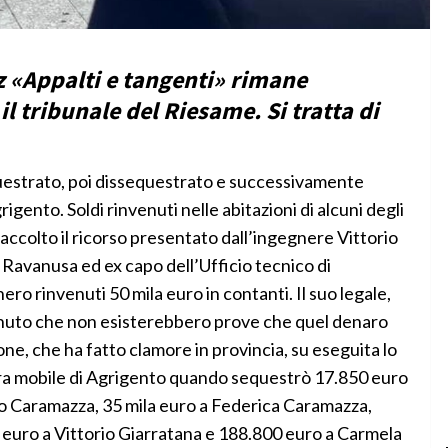
itz «Appalti e tangenti» rimane
il tribunale del Riesame. Si tratta di
estrato, poi dissequestrato e successivamente
gento. Soldi rinvenuti nelle abitazioni di alcuni degli
o accolto il ricorso presentato dall’ingegnere Vittorio
 Ravanusa ed ex capo dell’Ufficio tecnico di
ro rinvenuti 50 mila euro in contanti. Il suo legale,
enuto che non esisterebbero prove che quel denaro
one, che ha fatto clamore in provincia, su eseguita lo
ra mobile di Agrigento quando sequestrò 17.850 euro
go Caramazza, 35 mila euro a Federica Caramazza,
 euro a Vittorio Giarratana e 188.800 euro a Carmela