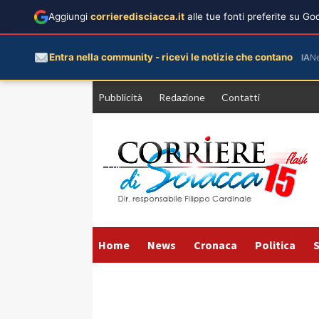
Aggiungi
corrieredisciacca.it
alle tue fonti preferite su G
Entra nella community - ricevi le notizie che contano
IA
N
Vai
Pubblicità
Redazione
Contatti
al
contenuto
Home
News
Cronaca
Politica
S