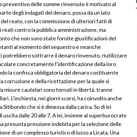
tro preventivo delle somme rinvenute è motivato al
 parte degli indagati del denaro, possa da un lato
l reato, con la commissione di ulteriori fatti di
 reati contro la pubblica amministrazione, ma
onto che non sono state fornite giustificazioni del
ontanti al momento del sequestro e neanche
 potrebbero sottrarre il denaro rinvenuto, riutilizzare
colare concretamente l’identificazione della loro
modo la confisca obbligatoria del denaro costituente
a corruzione e della ricettazione per la quale si
da misure cautelari sono tornati in libertà, tranne
ari. L’inchiesta, nei giorni scorsi, ha coinvolto anche
Sitibondo che si è dimessa dalla carica. Su di lei
i uscita dalle 20 alle 7. A lei, insieme al superburocrate
a presunta pressione indebita per la selezione delle
ione di un complesso turistico di lusso a Licata. Una