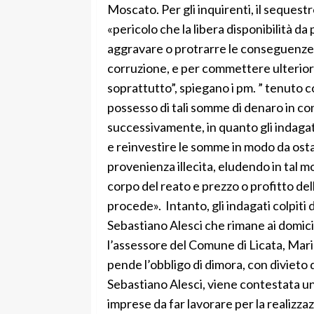
Moscato. Per gli inquirenti, il seques
«pericolo che la libera disponibilità da
aggravare o protrarre le conseguenze de
corruzione, e per commettere ulteriori
soprattutto”, spiegano i pm. ” tenuto c
possesso di tali somme di denaro in c
successivamente, in quanto gli indagati
e reinvestire le somme in modo da osta
provenienza illecita, eludendo in tal 
corpo del reato e prezzo o profitto dell
procede». Intanto, gli indagati colpiti 
Sebastiano Alesci che rimane ai domicili
l’assessore del Comune di Licata, Maria 
pende l’obbligo di dimora, con divieto d
Sebastiano Alesci, viene contestata un
imprese da far lavorare per la realizzaz