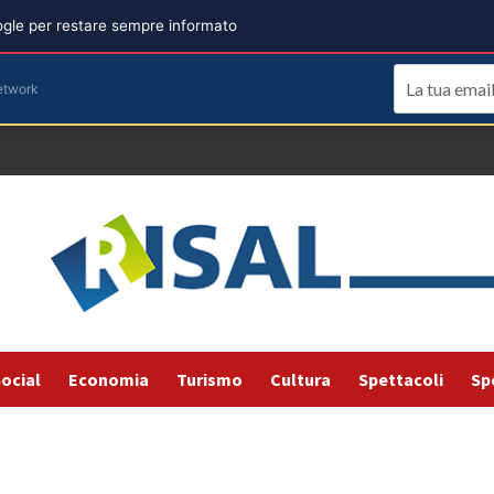
oogle per restare sempre informato
etwork
ocial
Economia
Turismo
Cultura
Spettacoli
Sp