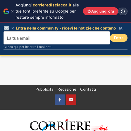
Aggiungi
corrieredisciacca.it
alle
tue fonti preferite su Google per
Aggiungi ora
restare sempre informato
Entra nella community - ricevi le notizie che contano
IA
Entra
Clicca qui per inserire i tuoi dati
Vai
Pubblicità
Redazione
Contatti
al
contenuto
Facebook
Yountube