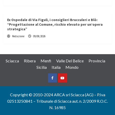
Ex Ospedale di Via Figuli, i consiglieri Brucculeri e Blò:
“Progettazione al Comune, rischio elevato per un’opera
strategica”
Redazione
09/08/2026
Sciacca
Ribera
Menfi
Valle Del Belice
Provincia
Sicilia
Italia
Mondo
Facebook
Yountube
Copyright © 2010-2024 ARCA srl Sciacca (AG) – P.Iva
02513250841 – Tribunale di Sciacca aut. n. 2/2009 R.O.C.
N. 16985