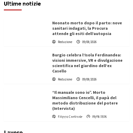
Ultime notizie
Filippo Cardinale
09/08/2026
Neonato morto dopo il parto: nove
sanitari indagati, la Procura
attende gli esiti dell’autopsia
Redazione
09/08/2026
Burgio celebra l’Isola Ferdinandea:
visioni immersive, VR e divulgazione
scientifica nel giardino dell’ex
Casello
Redazione
09/08/2026
“Il manuale sono io”. Morto
Massimiliano Cencelli, il papà del
metodo distribuzione del potere
(Intervista)
L’ingegnere saccense Buscarnera partner chiave
Filippo Cardinale
09/08/2026
di un progetto transnazionale per la transizione
ecologica
Lavoro