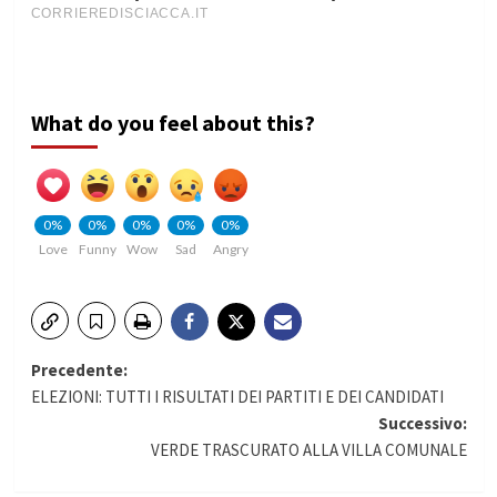
What do you feel about this?
0%
0%
0%
0%
0%
Love
Funny
Wow
Sad
Angry
Navigazione
Precedente:
ELEZIONI: TUTTI I RISULTATI DEI PARTITI E DEI CANDIDATI
articolo
Successivo:
VERDE TRASCURATO ALLA VILLA COMUNALE