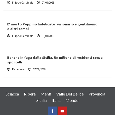
Filippo Cardinale
07/08/2026
E’ morto Peppino Indelicato, visionario e gentiluomo
d’altri tempi
Filippo Cardinale
07/08/2026
Banche in fuga dalla Sicilia. Un milione di residenti senza
sportelli
Redazione
07/08/2026
Sciacca
Ribera
Menfi
Valle Del Belice
Provincia
Sicilia
Italia
Mondo
Facebook
Yountube