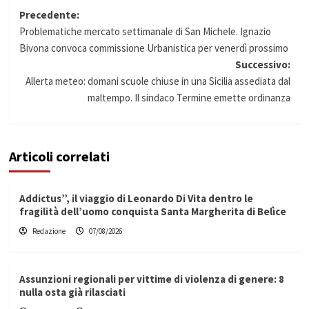
Navigazione
Precedente:
Problematiche mercato settimanale di San Michele. Ignazio
articolo
Bivona convoca commissione Urbanistica per venerdì prossimo
Successivo:
Allerta meteo: domani scuole chiuse in una Sicilia assediata dal
maltempo. Il sindaco Termine emette ordinanza
Articoli correlati
Addictus”, il viaggio di Leonardo Di Vita dentro le
fragilità dell’uomo conquista Santa Margherita di Belìce
Redazione
07/08/2026
Assunzioni regionali per vittime di violenza di genere: 8
nulla osta già rilasciati