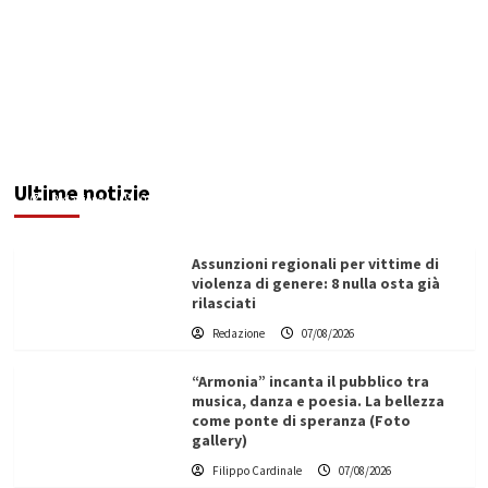
Addictus”, il viaggio di Leonardo Di Vita dentro
le fragilità dell’uomo conquista Santa
Margherita di Belìce
Ultime notizie
Redazione
07/08/2026
Assunzioni regionali per vittime di
violenza di genere: 8 nulla osta già
rilasciati
Redazione
07/08/2026
“Armonia” incanta il pubblico tra
musica, danza e poesia. La bellezza
come ponte di speranza (Foto
gallery)
Filippo Cardinale
07/08/2026