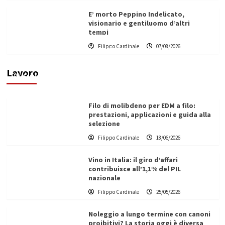
E’ morto Peppino Indelicato,
visionario e gentiluomo d’altri
tempi
L’ingegnere saccense Buscarnera partner chiave
Filippo Cardinale
07/08/2026
di un progetto transnazionale per la transizione
ecologica
Lavoro
Filippo Cardinale
21/06/2026
Filo di molibdeno per EDM a filo:
prestazioni, applicazioni e guida alla
selezione
Filippo Cardinale
18/06/2026
Vino in Italia: il giro d’affari
contribuisce all’1,1% del PIL
nazionale
Filippo Cardinale
25/05/2026
Noleggio a lungo termine con canoni
proibitivi? La storia oggi è diversa