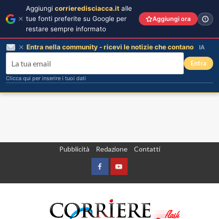
Aggiungi
corrieredisciacca.it
alle
tue fonti preferite su Google per
Aggiungi ora
restare sempre informato
Entra nella community - ricevi le notizie che contano
IA
Entra
Clicca qui per inserire i tuoi dati
Vai
Pubblicità
Redazione
Contatti
al
contenuto
Facebook
Yountube