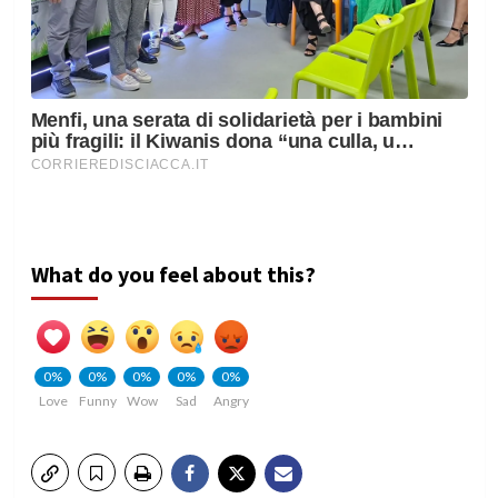
What do you feel about this?
0%
0%
0%
0%
0%
Love
Funny
Wow
Sad
Angry