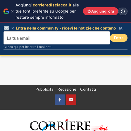
Aggiungi
corrieredisciacca.it
alle
tue fonti preferite su Google per
Aggiungi ora
restare sempre informato
Entra nella community - ricevi le notizie che contano
IA
Entra
Clicca qui per inserire i tuoi dati
Vai
Pubblicità
Redazione
Contatti
al
contenuto
Facebook
Yountube