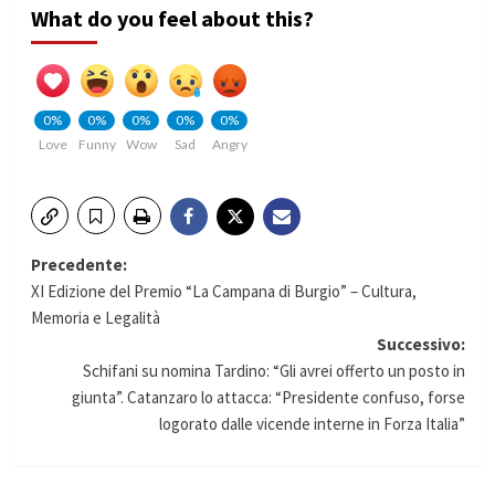
What do you feel about this?
0%
0%
0%
0%
0%
Love
Funny
Wow
Sad
Angry
Navigazione
Precedente:
XI Edizione del Premio “La Campana di Burgio” – Cultura,
articolo
Memoria e Legalità
Successivo:
Schifani su nomina Tardino: “Gli avrei offerto un posto in
giunta”. Catanzaro lo attacca: “Presidente confuso, forse
logorato dalle vicende interne in Forza Italia”