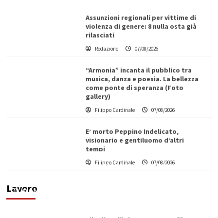
Assunzioni regionali per vittime di
violenza di genere: 8 nulla osta già
rilasciati
Redazione
07/08/2026
“Armonia” incanta il pubblico tra
musica, danza e poesia. La bellezza
come ponte di speranza (Foto
gallery)
Filippo Cardinale
07/08/2026
E’ morto Peppino Indelicato,
visionario e gentiluomo d’altri
tempi
L’ingegnere saccense Buscarnera partner chiave
Filippo Cardinale
07/08/2026
di un progetto transnazionale per la transizione
ecologica
Lavoro
Filippo Cardinale
21/06/2026