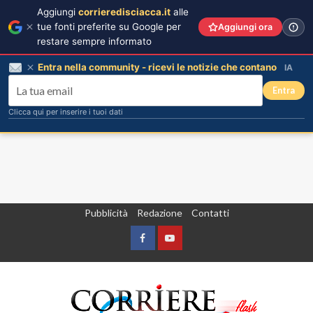
Aggiungi
corrieredisciacca.it
alle
tue fonti preferite su Google per
Aggiungi ora
restare sempre informato
Entra nella community - ricevi le notizie che contano
IA
Entra
Clicca qui per inserire i tuoi dati
Vai
Pubblicità
Redazione
Contatti
al
contenuto
Facebook
Yountube