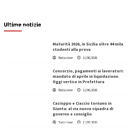
“Asi Fest 2026”: sport, spettacolo e comunità
nel cuore di Sciacca
Ultime notizie
Redazione
11/06/2026
Maturità 2026, in Sicilia oltre 44 mila
studenti alla prova
Redazione
11/06/2026
Consorzio, pagamenti ai lavoratori:
mandato di aprile in liquidazione.
Oggi vertice in Prefettura
Redazione
11/06/2026
Cacioppo e Ciaccio tornano in
Giunta: al via nuova squadra di
governo e consiglio
Redazione
11/06/2026
Vino in Italia: il giro d’affari contribuisce
all’1,1% del PIL nazionale