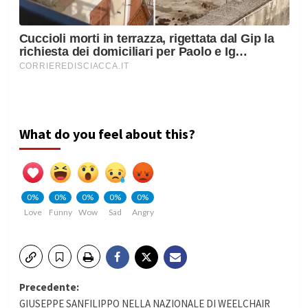
What do you feel about this?
0%
0%
0%
0%
0%
Love
Funny
Wow
Sad
Angry
Navigazione
Precedente:
GIUSEPPE SANFILIPPO NELLA NAZIONALE DI WEELCHAIR