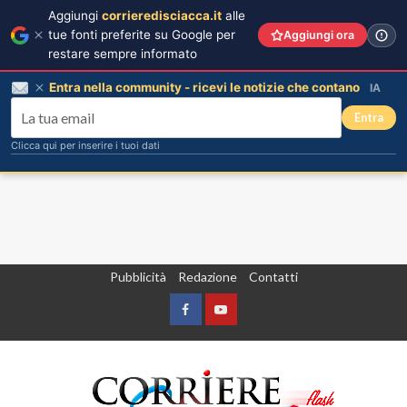
Aggiungi
corrieredisciacca.it
alle
tue fonti preferite su Google per
Aggiungi ora
restare sempre informato
Entra nella community - ricevi le notizie che contano
IA
Entra
Clicca qui per inserire i tuoi dati
Vai
Pubblicità
Redazione
Contatti
al
contenuto
Facebook
Yountube