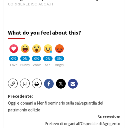
What do you feel about this?
0%
0%
0%
0%
0%
Love
Funny
Wow
Sad
Angry
Navigazione
Precedente:
Oggi e domani a Menfi seminario sulla salvaguardia del
articolo
patrimonio edilizio
Successivo:
Prelievo di organi all’Ospedale di Agrigento