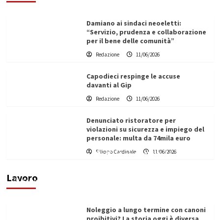
Damiano ai sindaci neoeletti:
“Servizio, prudenza e collaborazione
per il bene delle comunità”
Redazione
11/06/2026
Capodieci respinge le accuse
davanti al Gip
Redazione
11/06/2026
Denunciato ristoratore per
violazioni su sicurezza e impiego del
personale: multa da 74mila euro
Filippo Cardinale
11/06/2026
Vino in Italia: il giro d’affari contribuisce
all’1,1% del PIL nazionale
Lavoro
Filippo Cardinale
25/05/2026
Noleggio a lungo termine con canoni
proibitivi? La storia oggi è diversa