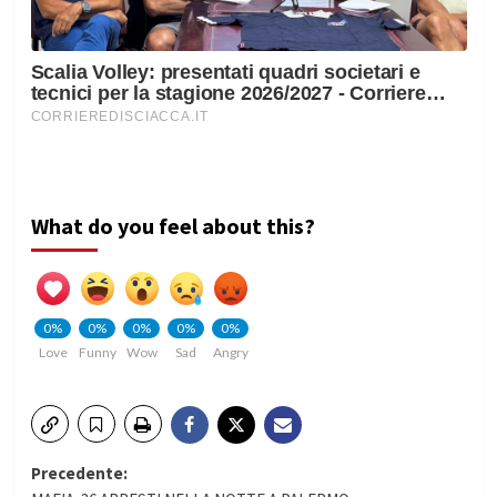
What do you feel about this?
0%
0%
0%
0%
0%
Love
Funny
Wow
Sad
Angry
Navigazione
Precedente: