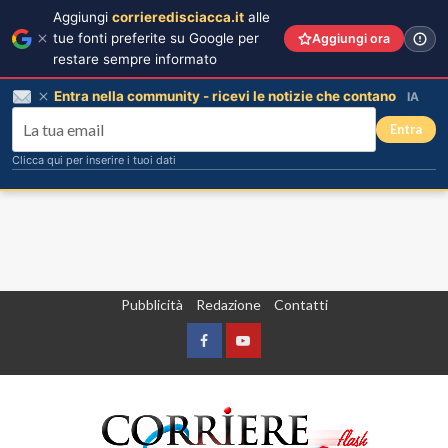
Aggiungi
corrieredisciacca.it
alle
tue fonti preferite su Google per
Aggiungi ora
restare sempre informato
Entra nella community - ricevi le notizie che contano
IA
Entra
Clicca qui per inserire i tuoi dati
Vai
Pubblicità
Redazione
Contatti
al
contenuto
Facebook
Yountube