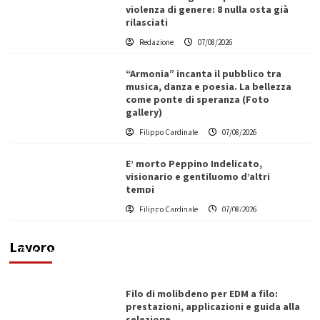
violenza di genere: 8 nulla osta già
rilasciati
Redazione
07/08/2026
“Armonia” incanta il pubblico tra
musica, danza e poesia. La bellezza
come ponte di speranza (Foto
gallery)
Filippo Cardinale
07/08/2026
E’ morto Peppino Indelicato,
visionario e gentiluomo d’altri
tempi
L’ingegnere saccense Buscarnera partner chiave
Filippo Cardinale
07/08/2026
di un progetto transnazionale per la transizione
ecologica
Lavoro
Filippo Cardinale
21/06/2026
Filo di molibdeno per EDM a filo:
prestazioni, applicazioni e guida alla
selezione