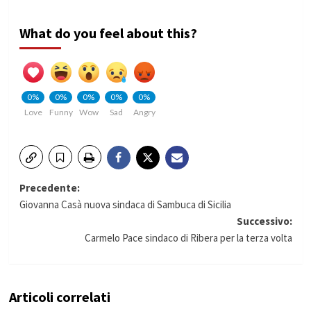
What do you feel about this?
0%
0%
0%
0%
0%
Love
Funny
Wow
Sad
Angry
Navigazione
Precedente:
Giovanna Casà nuova sindaca di Sambuca di Sicilia
articolo
Successivo:
Carmelo Pace sindaco di Ribera per la terza volta
Articoli correlati