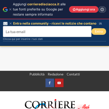
Aggiungi
corrieredisciacca.it
alle
tue fonti preferite su Google per
Aggiungi ora
restare sempre informato
Entra nella community - ricevi le notizie che contano
IA
Entra
Clicca qui per inserire i tuoi dati
Vai
Pubblicità
Redazione
Contatti
al
contenuto
Facebook
Yountube