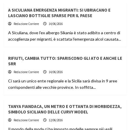
A SICULIANA EMERGENZA MIGRANTI: SI UBRIACANO E
LASCIANO BOTTIGLIE SPARSE PER IL PAESE
Redazione Corriere
14/06/2016
A Siculiana, dove l'ex albergo Sikania è stato adibito a centro di
accoglienza per migranti, è scattata l'emergenza alcol causata...
RIFIUTI, CAMBIA TUTTO: SPARISCONO GLI ATO E ANCHE LE
SRR
Redazione Corriere
14/06/2016
Ci sarà un unico ente regionale e la Sicilia sarà divisa in 9 aree
corrispondenti alle vecchie province. In soffitta...
TANYA FIANDACA, UN METRO E OTTANTA DI MORBIDEZZA,
SIMBOLO SICILIANO DELLE CURVY MODEL
Redazione Corriere
12/06/2016
Il mondo della moda ci ha imposto modelle sempre più esili,