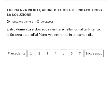
EMERGENZA RIFIUTI, 48 ORE DI FUOCO. IL SINDACO TROVA
LA SOLUZIONE
Redazione Corriere
10/06/2016
Entro domenica si dovrebbe rientrare nella normalità. Intanto,
la Srr crea ostacoli al Piano Aro entrando in un campo di...
Paginazione
Precedente
1
2
3
4
5
6
7
Successivo
degli
articoli