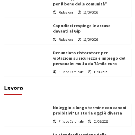
per il bene delle comunità”
Redazione
11/06/2026
Capodieci respinge le accuse
davanti al Gip
Redazione
11/06/2026
Denunciato ristoratore per
violazioni su sicurezza e impiego del
personale: multa da 74mila euro
Filippo Cardinale
11/06/2026
Vino in Italia: il giro d’affari contribuisce
all’1,1% del PIL nazionale
Lavoro
Filippo Cardinale
25/05/2026
Noleggio a lungo termine con canoni
proibitivi? La storia oggi è diversa
Filippo Cardinale
01/05/2026
La standardizzazione delle