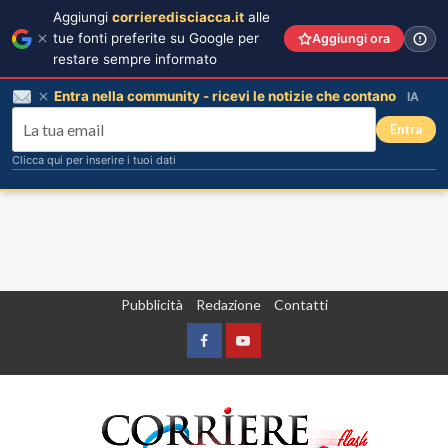
Aggiungi
corrieredisciacca.it
alle
tue fonti preferite su Google per
Aggiungi ora
restare sempre informato
Entra nella community - ricevi le notizie che contano
IA
Entra
Clicca qui per inserire i tuoi dati
Vai
Pubblicità
Redazione
Contatti
al
contenuto
Facebook
Yountube