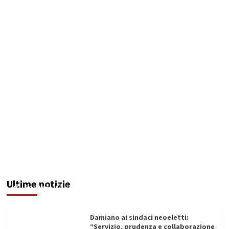
Servizio idrico: incontro a Ribera tra Aica,
amministrazione comunale e autotrasportatori
Ultime notizie
Redazione
11/06/2026
Damiano ai sindaci neoeletti:
“Servizio, prudenza e collaborazione